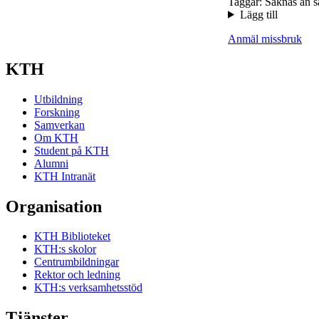
Taggar: Saknas än s
Lägg till
Anmäl missbruk
KTH
Utbildning
Forskning
Samverkan
Om KTH
Student på KTH
Alumni
KTH Intranät
Organisation
KTH Biblioteket
KTH:s skolor
Centrumbildningar
Rektor och ledning
KTH:s verksamhetsstöd
Tjänster