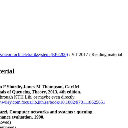
Köteori och teletrafiksystem (EP2200)
/
VT 2017
/
Reading material
erial
 F Shortle, James M Thompson, Carl M
ls of Queueing Theory, 2013, 4th edition.
through KTH Lib, or maybe even directly
ary.wiley.com.focus.lib.kth.se/book/10.1002/9781118625651
zzi​, Computer networks and systems : queuing
ance evaluation, 1990.
moved)
(removed)