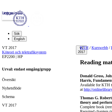
Logga in
kth.se
Sök
English
VT 2017
KTH
/
Kurswebb
/
VT
Köteori och teletrafiksystem
2017
EP2200 | HP
Reading mat
Urval: endast omgång/grupp
Donald
Gross,
John
Översikt
Harris,
Fundamenta
Available for KTH 
Nyhetsflöde
at
http://onlinelibr
Schema
Thomas G. Roberta
theory and perform
VT 2017
Complete book (re
Required chapters 