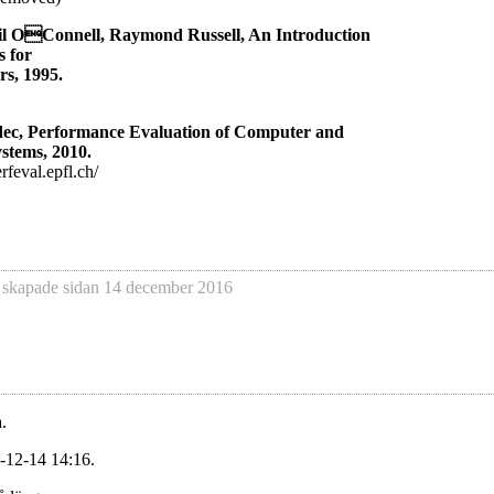
 OConnell, Raymond Russell, An Introduction
s for
rs, 1995.
ec, Performance Evaluation of Computer and
stems, 2010.
erfeval.epfl.ch/
skapade sidan
14 december 2016
.
-12-14 14:16.