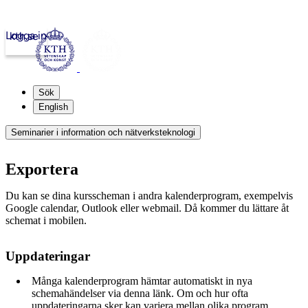
Logga in
kth.se
Sök
English
Seminarier i information och nätverksteknologi
Exportera
Du kan se dina kursscheman i andra kalenderprogram, exempelvis
Google calendar, Outlook eller webmail. Då kommer du lättare åt
schemat i mobilen.
Uppdateringar
Många kalenderprogram hämtar automatiskt in nya
schemahändelser via denna länk. Om och hur ofta
uppdateringarna sker kan variera mellan olika program.