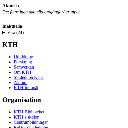
Aktuella
Det finns inga aktuella omgångar/ grupper
Inaktuella
Visa (24)
KTH
Utbildning
Forskning
Samverkan
Om KTH
Student på KTH
Alumni
KTH Intranät
Organisation
KTH Biblioteket
KTH:s skolor
Centrumbildningar
Rektor och ledning