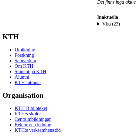
Det finns inga aktu
Inaktuella
Visa (23)
KTH
Utbildning
Forskning
Samverkan
Om KTH
Student på KTH
Alumni
KTH Intranät
Organisation
KTH Biblioteket
KTH:s skolor
Centrumbildningar
Rektor och ledning
KTH:s verksamhetsstöd