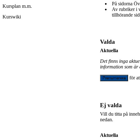
På sidorna Öv
Kursplan m.m.
Av rubriker i
tillhörande sid
Kurswiki
Valda
Aktuella
Det finns inga aktu
information som är 
för a
Prenumerera
Ej valda
Vill du titta på inn
nedan.
Aktuella