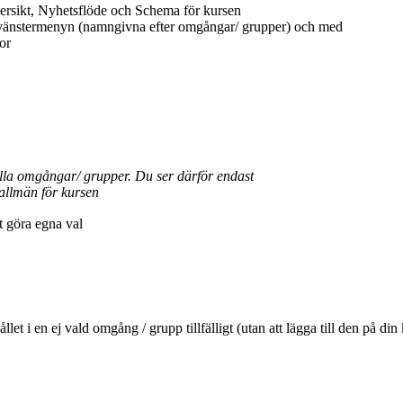
ersikt, Nyhetsflöde och Schema för kursen
 vänstermenyn (namngivna efter omgångar/ grupper) och med
or
ella omgångar/ grupper. Du ser därför endast
allmän för kursen
tt göra egna val
ehållet i en ej vald omgång / grupp tillfälligt (utan att lägga till den 