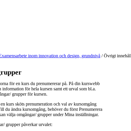
Examensarbete inom innovation och design, grundnivå
/
Övrigt innehål
rupper
orna för en kurs du prenumererar på. På din kurswebb
n information för hela kursen samt ett urval som bl.a.
ångar/ grupper för kursen.
å en kurs sköts prenumeration och val av kursomgång
 Vill du ändra kursomgång, behöver du först Prenumerera
kan välja omgångar/ grupper under Mina inställningar.
r/ grupper påverkar urvalet: