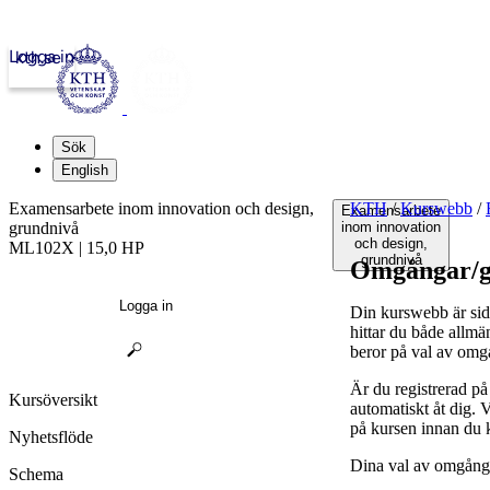
Logga in
kth.se
Sök
English
Examensarbete inom innovation och design,
KTH
/
Kurswebb
/
Examensarbete
grundnivå
inom innovation
och design,
ML102X | 15,0 HP
grundnivå
Omgångar/g
Logga in
Din kurswebb är sid
hittar du både allmä
beror på val av omg
Är du registrerad p
Kursöversikt
automatiskt åt dig.
på kursen innan du 
Nyhetsflöde
Dina val av omgånga
Schema