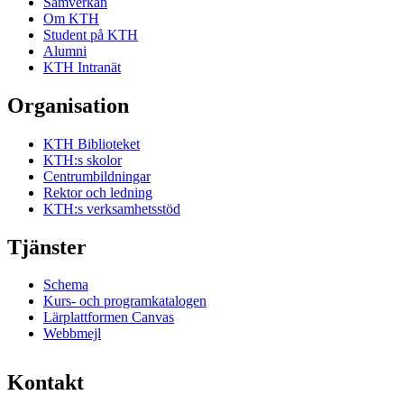
Samverkan
Om KTH
Student på KTH
Alumni
KTH Intranät
Organisation
KTH Biblioteket
KTH:s skolor
Centrumbildningar
Rektor och ledning
KTH:s verksamhetsstöd
Tjänster
Schema
Kurs- och programkatalogen
Lärplattformen Canvas
Webbmejl
Kontakt