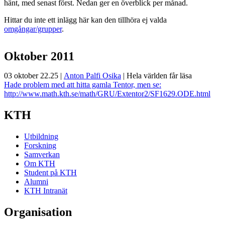
hänt, med senast först. Nedan ger en överblick per månad.
Hittar du inte ett inlägg här kan den tillhöra ej valda
omgångar/grupper
.
Oktober 2011
03 oktober 22.25
|
Anton Palfi Osika
|
Hela världen får läsa
Hade problem med att hitta gamla Tentor, men se:
http://www.math.kth.se/math/GRU/Extentor2/SF1629.ODE.html
KTH
Utbildning
Forskning
Samverkan
Om KTH
Student på KTH
Alumni
KTH Intranät
Organisation