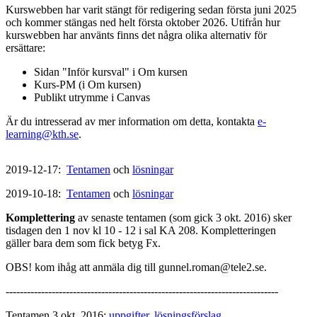
Kurswebben har varit stängt för redigering sedan första juni 2025
och kommer stängas ned helt första oktober 2026. Utifrån hur
kurswebben har använts finns det några olika alternativ för
ersättare:
Sidan "Inför kursval" i Om kursen
Kurs-PM (i Om kursen)
Publikt utrymme i Canvas
Är du intresserad av mer information om detta, kontakta
e-
learning@kth.se
.
2019-12-17:
Tentamen
och
lösningar
2019-10-18:
Tentamen
och
lösningar
Komplettering
av senaste tentamen (som gick 3 okt. 2016) sker
tisdagen den 1 nov kl 10 - 12 i sal KA 208. Kompletteringen
gäller bara dem som fick betyg Fx.
OBS! kom ihåg att anmäla dig till gunnel.roman@tele2.se.
-----------------------------------------------------------------------------
Tentamen 3 okt. 2016:
uppgifter
,
lösningsförslag.