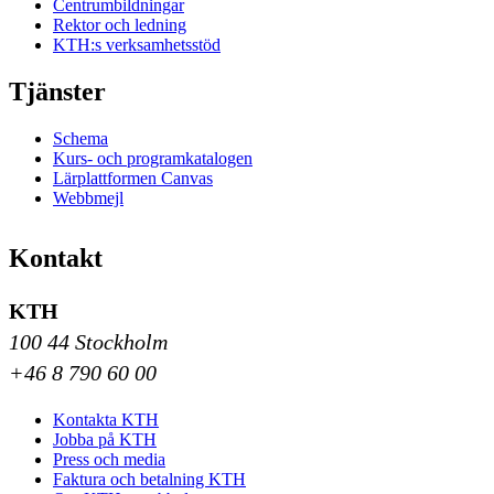
Centrumbildningar
Rektor och ledning
KTH:s verksamhetsstöd
Tjänster
Schema
Kurs- och programkatalogen
Lärplattformen Canvas
Webbmejl
Kontakt
KTH
100 44 Stockholm
+46 8 790 60 00
Kontakta KTH
Jobba på KTH
Press och media
Faktura och betalning KTH