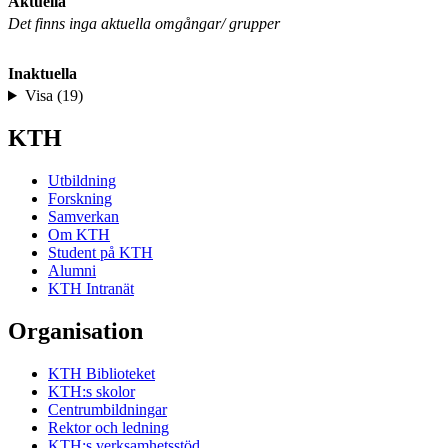
Aktuella
Det finns inga aktuella omgångar/ grupper
Inaktuella
Visa (19)
KTH
Utbildning
Forskning
Samverkan
Om KTH
Student på KTH
Alumni
KTH Intranät
Organisation
KTH Biblioteket
KTH:s skolor
Centrumbildningar
Rektor och ledning
KTH:s verksamhetsstöd