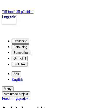
Till innehåll på sidan
Logga in
kth.se
Utbildning
Forskning
Samverkan
Om KTH
Bibliotek
Sök
English
Meny
Avslutade projekt
Forskningsprojekt