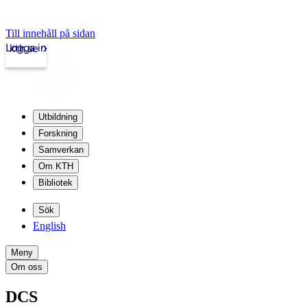
Till innehåll på sidan
Logga in
kth.se
Utbildning
Forskning
Samverkan
Om KTH
Bibliotek
Sök
English
Meny
Om oss
DCS