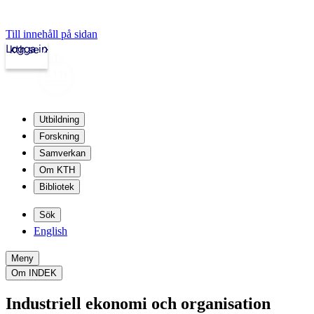
Till innehåll på sidan
Logga in
kth.se
Utbildning
Forskning
Samverkan
Om KTH
Bibliotek
Sök
English
Meny
Om INDEK
Industriell ekonomi och organisation