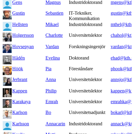
Gens
Magnus
Industridoktorand
mgens@kth.
Gustin
Sebastien
IT-Tekniker,
gustin@kth.
Kommunikation
Hellsten
Mikael
Industridoktorand
mthel@kth.
Holgersson
Charlotte
Universitetslektor
chahol@kth
Hovsepyan
Vardan
Forskningsingenjör
vardan@kth
Hådén
Evelina
Doktorand
ehad@kth.s
Höök
Pia
Föreståndare
phook@kth.
Jerbrant
Anna
Universitetslektor
annsjo@kth
Kappen
Philip
Universitetslektor
kappen@kth
Karakaya
Emrah
Universitetslektor
emrahka@kt
Karlson
Bo
Universitetsadjunkt
bokarl@kth.
Karlsson
Annacarin
Industridoktorand
annack@kth