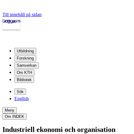
Till innehåll på sidan
Logga in
kth.se
Utbildning
Forskning
Samverkan
Om KTH
Bibliotek
Sök
English
Meny
Om INDEK
Industriell ekonomi och organisation