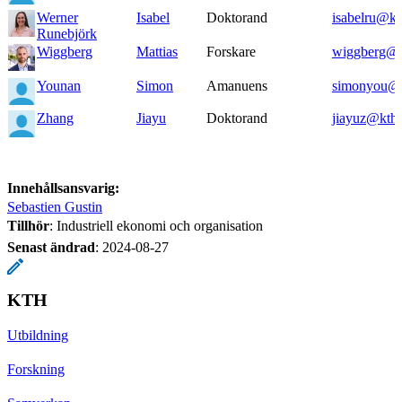
Werner
Isabel
Doktorand
isabelru@kt
Runebjörk
Wiggberg
Mattias
Forskare
wiggberg@k
Younan
Simon
Amanuens
simonyou@k
Zhang
Jiayu
Doktorand
jiayuz@kth.
Innehållsansvarig:
Sebastien Gustin
Tillhör
: Industriell ekonomi och organisation
Senast ändrad
:
2024-08-27
KTH
Utbildning
Forskning