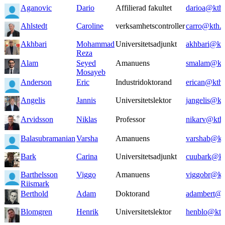
Aganovic
Dario
Affilierad fakultet
darioa@kth.
Ahlstedt
Caroline
verksamhetscontroller
carro@kth.s
Akhbari
Mohammad
Universitetsadjunkt
akhbari@kth
Reza
Alam
Seyed
Amanuens
smalam@kth
Mosayeb
Anderson
Eric
Industridoktorand
erican@kth.
Angelis
Jannis
Universitetslektor
jangelis@kt
Arvidsson
Niklas
Professor
nikarv@kth.
Balasubramanian
Varsha
Amanuens
varshab@kt
Bark
Carina
Universitetsadjunkt
cuubark@kt
Barthelsson
Viggo
Amanuens
viggobr@kt
Riismark
Berthold
Adam
Doktorand
adambert@k
Blomgren
Henrik
Universitetslektor
henblo@kth