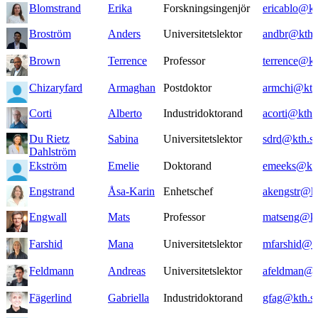
Blomstrand
Erika
Forskningsingenjör
ericablo@kt
Broström
Anders
Universitetslektor
andbr@kth.
Brown
Terrence
Professor
terrence@kt
Chizaryfard
Armaghan
Postdoktor
armchi@kth
Corti
Alberto
Industridoktorand
acorti@kth.
Du Rietz
Sabina
Universitetslektor
sdrd@kth.s
Dahlström
Ekström
Emelie
Doktorand
emeeks@kth
Engstrand
Åsa-Karin
Enhetschef
akengstr@kt
Engwall
Mats
Professor
matseng@kt
Farshid
Mana
Universitetslektor
mfarshid@k
Feldmann
Andreas
Universitetslektor
afeldman@k
Fägerlind
Gabriella
Industridoktorand
gfag@kth.s