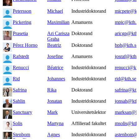
Petersson
Michael
Industridoktorand
micpete@kt
Pickering
Maximilian
Amanuens
mpic@kth.s
Prasetia
Ari Carisza
Doktorand
aricgp@kth.
Graha
Pérez Horno
Beatriz
Doktorand
bph@kth.se
Rafstedt
Josefine
Amanuens
josraf@kth.
Renucci
Béatrice
Industridoktorand
renucci@kth
Rid
Johannes
Industridoktorand
rid@kth.se
Safrina
Rika
Doktorand
safrina@kth
Sahlin
Jonatan
Industridoktorand
jonsah@kth
Sanctuary
Mark
Universitetslektor
marksan@kt
Solis
Martyna
Affilierad fakultet
msolis@kth.
Stenbom
Agnes
Industridoktorand
astenbom@k