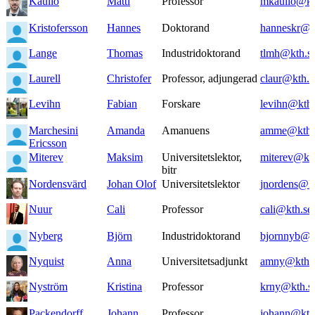
Kaulio
Matti
Professor
mkaulio@kt
Kristofersson
Hannes
Doktorand
hanneskr@k
Lange
Thomas
Industridoktorand
tlmh@kth.s
Laurell
Christofer
Professor, adjungerad
claur@kth.s
Levihn
Fabian
Forskare
levihn@kth.
Marchesini
Amanda
Amanuens
amme@kth.
Ericsson
Miterev
Maksim
Universitetslektor,
miterev@kth
bitr
Nordensvärd
Johan Olof
Universitetslektor
jnordens@kt
Nuur
Cali
Professor
cali@kth.se
Nyberg
Björn
Industridoktorand
bjornnyb@k
Nyquist
Anna
Universitetsadjunkt
amny@kth.
Nyström
Kristina
Professor
krny@kth.s
Packendorff
Johann
Professor
johann@kth