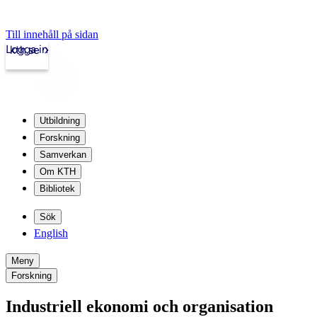
Till innehåll på sidan
Logga in
kth.se
Utbildning
Forskning
Samverkan
Om KTH
Bibliotek
Sök
English
Meny
Forskning
Industriell ekonomi och organisation