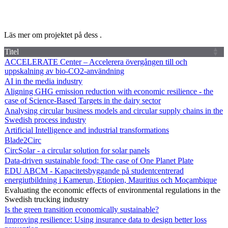
Läs mer om projektet på dess .
Titel
ACCELERATE Center – Accelerera övergången till och
uppskalning av bio-CO2-användning
AI in the media industry
Aligning GHG emission reduction with economic resilience - the
case of Science-Based Targets in the dairy sector
Analysing circular business models and circular supply chains in the
Swedish process industry
Artificial Intelligence and industrial transformations
Blade2Circ
CircSolar - a circular solution for solar panels
Data-driven sustainable food: The case of One Planet Plate
EDU ABCM - Kapacitetsbyggande på studentcentrerad
energiutbildning i Kamerun, Etiopien, Mauritius och Moçambique
Evaluating the economic effects of environmental regulations in the
Swedish trucking industry
Is the green transition economically sustainable?
Improving resilience: Using insurance data to design better loss