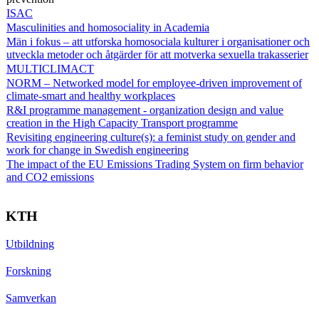
ISAC
Masculinities and homosociality in Academia
Män i fokus – att utforska homosociala kulturer i organisationer och
utveckla metoder och åtgärder för att motverka sexuella trakasserier
MULTICLIMACT
NORM – Networked model for employee-driven improvement of
climate-smart and healthy workplaces
R&I programme management - organization design and value
creation in the High Capacity Transport programme
Revisiting engineering culture(s): a feminist study on gender and
work for change in Swedish engineering
The impact of the EU Emissions Trading System on firm behavior
and CO2 emissions
KTH
Utbildning
Forskning
Samverkan