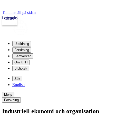
Till innehåll på sidan
Logga in
kth.se
Utbildning
Forskning
Samverkan
Om KTH
Bibliotek
Sök
English
Meny
Forskning
Industriell ekonomi och organisation