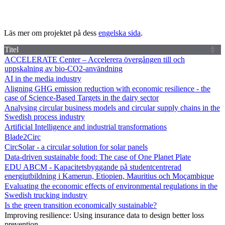
Läs mer om projektet på dess
engelska sida
.
Titel
ACCELERATE Center – Accelerera övergången till och
uppskalning av bio-CO2-användning
AI in the media industry
Aligning GHG emission reduction with economic resilience - the
case of Science-Based Targets in the dairy sector
Analysing circular business models and circular supply chains in the
Swedish process industry
Artificial Intelligence and industrial transformations
Blade2Circ
CircSolar - a circular solution for solar panels
Data-driven sustainable food: The case of One Planet Plate
EDU ABCM - Kapacitetsbyggande på studentcentrerad
energiutbildning i Kamerun, Etiopien, Mauritius och Moçambique
Evaluating the economic effects of environmental regulations in the
Swedish trucking industry
Is the green transition economically sustainable?
Improving resilience: Using insurance data to design better loss
prevention