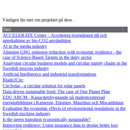
Vänligen läs mer om projektet på dess .
Titel
ACCELERATE Center – Accelerera övergången till och
uppskalning av bio-CO2-användning
AI in the media industry
Aligning GHG emission reduction with economic resilience - the
case of Science-Based Targets in the dairy sector
Analysing circular business models and circular supply chains in the
Swedish process industry
Artificial Intelligence and industrial transformations
Blade2Circ
CircSolar - a circular solution for solar panels
Data-driven sustainable food: The case of One Planet Plate
EDU ABCM - Kapacitetsbyggande på studentcentrerad
energiutbildning i Kamerun, Etiopien, Mauritius och Moçambique
Evaluating the economic effects of environmental regulations in the
Swedish trucking industry
Is the green transition economically sustainable?
Improving resilience: Using insurance data to design better loss