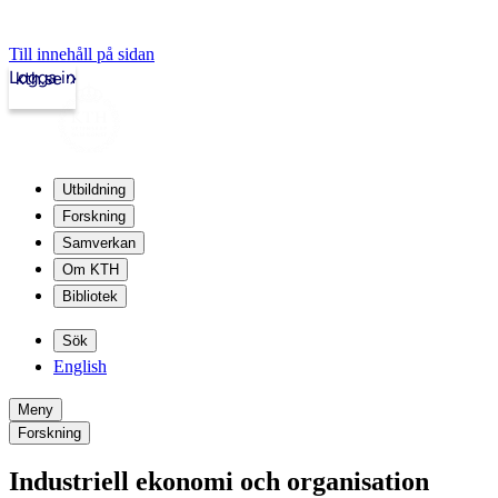
Till innehåll på sidan
Logga in
kth.se
Utbildning
Forskning
Samverkan
Om KTH
Bibliotek
Sök
English
Meny
Forskning
Industriell ekonomi och organisation