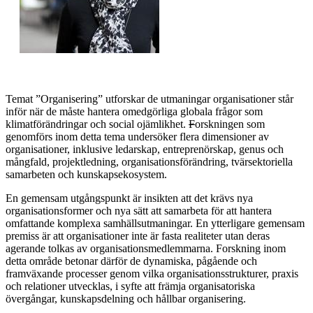
Temat ”Organisering” utforskar de utmaningar organisationer står
inför när de måste hantera omedgörliga globala frågor som
klimatförändringar och social ojämlikhet.
F
orskningen som
genomförs inom detta tema undersöker flera dimensioner av
organisationer, inklusive ledarskap, entreprenörskap, genus och
mångfald, projektledning, organisationsförändring, tvärsektoriella
samarbeten och kunskapsekosystem.
En gemensam utgångspunkt är insikten att det krävs nya
organisationsformer och nya sätt att samarbeta för att hantera
omfattande komplexa samhällsutmaningar. En ytterligare gemensam
premiss är att organisationer inte är fasta realiteter utan deras
agerande tolkas av organisationsmedlemmarna. Forskning inom
detta område betonar därför de dynamiska, pågående och
framväxande processer genom vilka organisationsstrukturer, praxis
och relationer utvecklas, i syfte att främja organisatoriska
övergångar, kunskapsdelning och hållbar organisering.