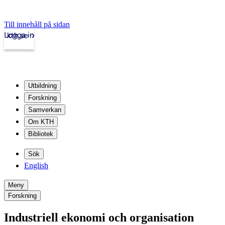
Till innehåll på sidan
Logga in
kth.se
Utbildning
Forskning
Samverkan
Om KTH
Bibliotek
Sök
English
Meny
Forskning
Industriell ekonomi och organisation