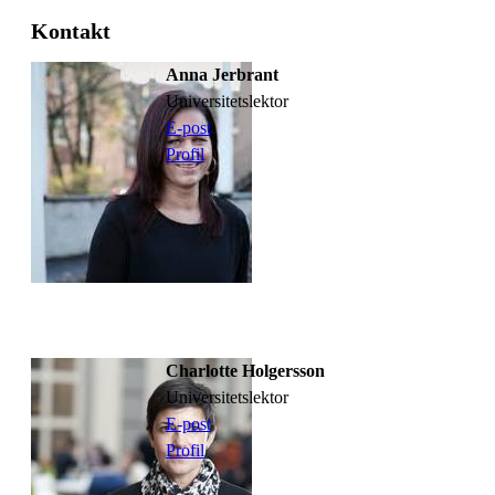
Kontakt
Anna Jerbrant
universitetslektor
E-post
Profil
Charlotte Holgersson
universitetslektor
E-post
Profil