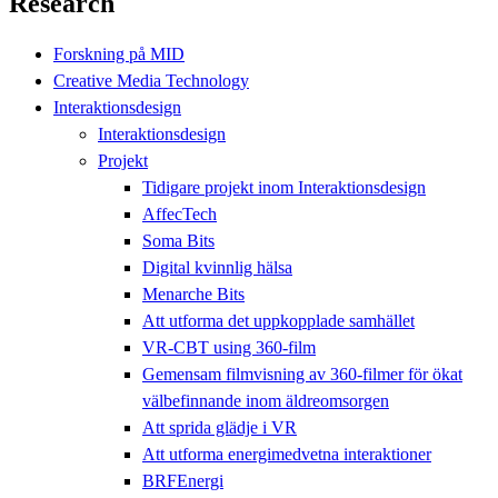
Research
Forskning på MID
Creative Media Technology
Interaktionsdesign
Interaktionsdesign
Projekt
Tidigare projekt inom Interaktionsdesign
AffecTech
Soma Bits
Digital kvinnlig hälsa
Menarche Bits
Att utforma det uppkopplade samhället
VR-CBT using 360-film
Gemensam filmvisning av 360-filmer för ökat
välbefinnande inom äldreomsorgen
Att sprida glädje i VR
Att utforma energimedvetna interaktioner
BRFEnergi