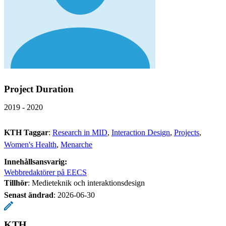
Project Duration
2019 - 2020
KTH Taggar
:
Research in MID
Interaction Design
Projects
Women's Health
Menarche
Innehållsansvarig:
Webbredaktörer på EECS
Tillhör
: Medieteknik och interaktionsdesign
Senast ändrad
:
2026-06-30
KTH