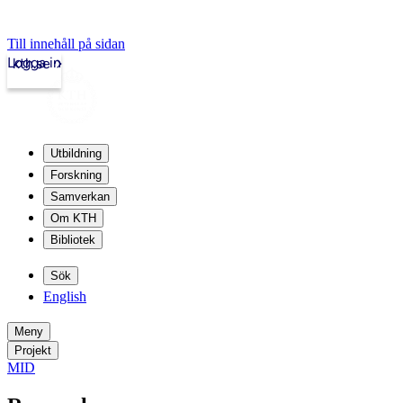
Till innehåll på sidan
Logga in
kth.se
Utbildning
Forskning
Samverkan
Om KTH
Bibliotek
Sök
English
Meny
Projekt
MID