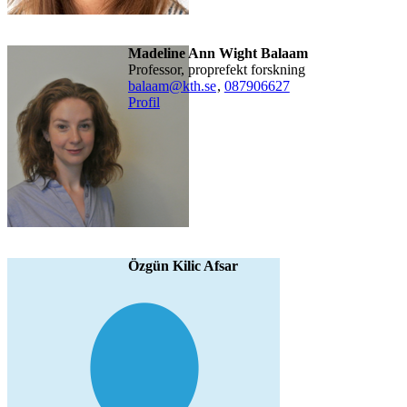
Madeline Ann Wight Balaam
professor, proprefekt forskning
balaam@kth.se
,
08790
6627
Profil
Özgün Kilic Afsar