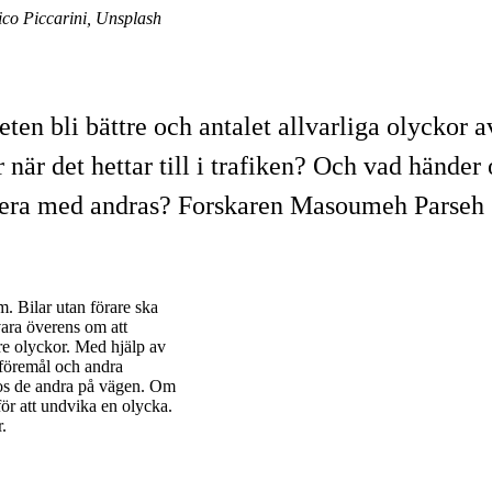
ico Piccarini, Unsplash
en bli bättre och antalet allvarliga olyckor a
är det hettar till i trafiken? Och vad händer 
gera med andras? Forskaren Masoumeh Parseh s
m. Bilar utan förare ska
ara överens om att
re olyckor. Med hjälp av
 föremål och andra
 hos de andra på vägen. Om
för att undvika en olycka.
.