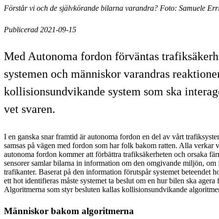
Förstår vi och de självkörande bilarna varandra? Foto: Samuele Err
Publicerad 2021-09-15
Med Autonoma fordon förväntas trafiksäkerhet
systemen och människor varandras reaktioner n
kollisionsundvikande system som ska intera
vet svaren.
I en ganska snar framtid är autonoma fordon en del av vårt trafiksyste
samsas på vägen med fordon som har folk bakom ratten. Alla verkar v
autonoma fordon kommer att förbättra trafiksäkerheten och orsaka fär
sensorer samlar bilarna in information om den omgivande miljön, om
trafikanter. Baserat på den information förutspår systemet beteendet
ett hot identifieras måste systemet ta beslut om en hur bilen ska agera 
Algoritmerna som styr besluten kallas kollisionsundvikande algoritmer
Människor bakom algoritmerna