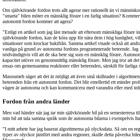
Om självkörande fordon trots allt agerar mer rationellt än vi människo
"smarta" bilen möter en mänsklig förare i en farlig situation? Kommer 
autonomt fordon kommer att agera?
"Enligt en artikel som jag läst menade att eftersom mänskliga förare i
självkörande fordon, kan de köra upp för nära dem i hög hastighet, vi
situationer som krockar bakifrån. Samma artikel visade också att andr
vanliga på grund av autonoma fordons programmerade beteende. Jag tro
nödvändigtvis vill att de ska bete sig som en mänsklig förare. Auto
kapacitet utöver en genomsnittlig mänsklig förare. Men jag tror att det ä
ensas om gemensamma reaktioner eller beteenden, särskilt för farliga s
Masoumeh säger att det är möjligt att även små skillnader i algoritmen
beteenden från ett autonomt fordon. Det blir emellertid ett mindre pro
vägen är autonoma och kan kommunicera med varandra eller med infr
Fordon från andra länder
Men vad händer när jag tar min självkörande bil på en semesterresa 
min bil att tala samma språk som de autonoma bilarna i exempelvis Ita
”I mitt arbete har jag baserat algoritmerna på olycksdata. Så om en regi
typer av olyckor jämfört med andra regioner, skulle detta påverka bilen