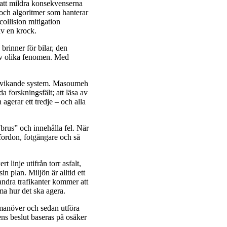
g att mildra konsekvenserna
och algoritmer som hanterar
 collision mitigation
v en krock.
brinner för bilar, den
av olika fenomen. Med
ndvikande system. Masoumeh
da forskningsfält; att läsa av
 agerar ett tredje – och alla
brus” och innehålla fel. När
 fordon, fotgängare och så
 linje utifrån torr asfalt,
in plan. Miljön är alltid ett
 andra trafikanter kommer att
ma hur det ska agera.
 manöver och sedan utföra
lens beslut baseras på osäker