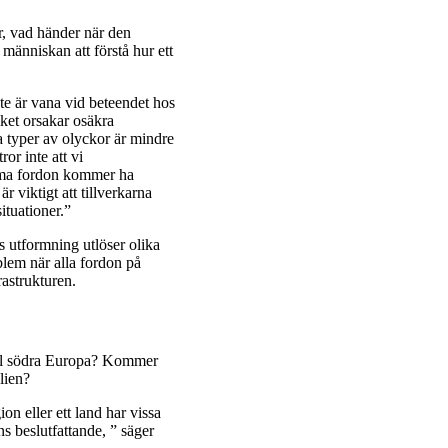
r, vad händer när den
människan att förstå hur ett
nte är vana vid beteendet hos
lket orsakar osäkra
a typer av olyckor är mindre
r inte att vi
noma fordon kommer ha
r viktigt att tillverkarna
ituationer.”
s utformning utlöser olika
blem när alla fordon på
astrukturen.
till södra Europa? Kommer
lien?
on eller ett land har vissa
s beslutfattande, ” säger