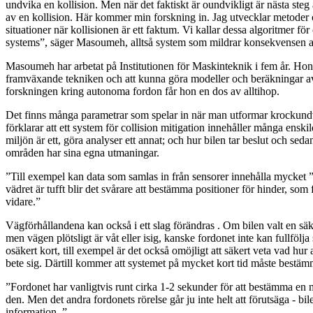
undvika en kollision. Men när det faktiskt är oundvikligt är nästa ste
av en kollision. Här kommer min forskning in. Jag utvecklar metoder 
situationer när kollisionen är ett faktum. Vi kallar dessa algoritmer för
systems”, säger Masoumeh, alltså system som mildrar konsekvensen a
Masoumeh har arbetat på Institutionen för Maskinteknik i fem år. Hon 
framväxande tekniken och att kunna göra modeller och beräkningar 
forskningen kring autonoma fordon får hon en dos av alltihop.
Det finns många parametrar som spelar in när man utformar krocku
förklarar att ett system för collision mitigation innehåller många enskil
miljön är ett, göra analyser ett annat; och hur bilen tar beslut och sedan
områden har sina egna utmaningar.
”Till exempel kan data som samlas in från sensorer innehålla mycket ”
vädret är tufft blir det svårare att bestämma positioner för hinder, som
vidare.”
Vägförhållandena kan också i ett slag förändras . Om bilen valt en säkert
men vägen plötsligt är våt eller isig, kanske fordonet inte kan fullfölja s
osäkert kort, till exempel är det också omöjligt att säkert veta vad hur
bete sig. Därtill kommer att systemet på mycket kort tid måste bestäm
”Fordonet har vanligtvis runt cirka 1-2 sekunder för att bestämma en
den. Men det andra fordonets rörelse går ju inte helt att förutsäga - bi
information. ”