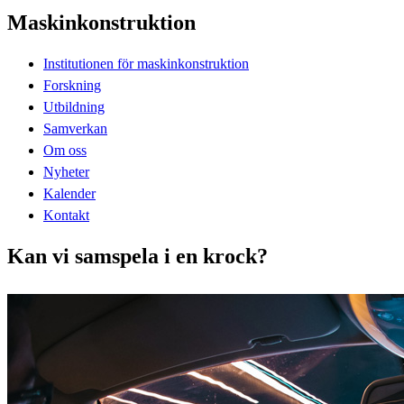
Maskinkonstruktion
Institutionen för maskinkonstruktion
Forskning
Utbildning
Samverkan
Om oss
Nyheter
Kalender
Kontakt
Kan vi samspela i en krock?