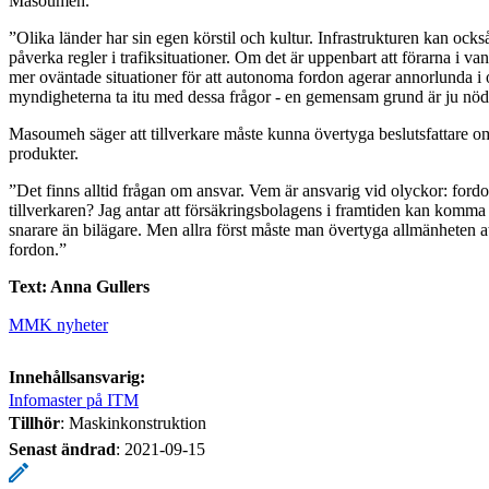
Masoumeh.
”Olika länder har sin egen körstil och kultur. Infrastrukturen kan också 
påverka regler i trafiksituationer. Om det är uppenbart att förarna i van
mer oväntade situationer för att autonoma fordon agerar annorlunda i 
myndigheterna ta itu med dessa frågor - en gemensam grund är ju nöd
Masoumeh säger att tillverkare måste kunna övertyga beslutsfattare om
produkter.
”Det finns alltid frågan om ansvar. Vem är ansvarig vid olyckor: fordo
tillverkaren? Jag antar att försäkringsbolagens i framtiden kan komma a
snarare än bilägare. Men allra först måste man övertyga allmänheten 
fordon.”
Text: Anna Gullers
MMK nyheter
Innehållsansvarig:
Infomaster på ITM
Tillhör
: Maskinkonstruktion
Senast ändrad
:
2021-09-15