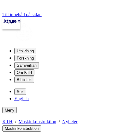
Till innehåll på sidan
Logga in
kth.se
Utbildning
Forskning
Samverkan
Om KTH
Bibliotek
Sök
English
Meny
KTH
Maskinkonstruktion
Nyheter
Maskinkonstruktion