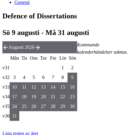
General
Defence of Dissertations
Sö 9 augusti - Må 31 augusti
Kommande
Augusti 2026
kalenderhändelser saknas.
Mån
Tis
Ons
Tor
Fre
Lör
Sön
v31
1
2
v32
3
4
5
6
7
8
9
v33
10
11
12
13
14
15
16
v34
17
18
19
20
21
22
23
v35
24
25
26
27
28
29
30
v36
31
Lista resten av året