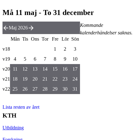
Må 11 maj - To 31 december
Kommande
Maj 2026
kalenderhändelser saknas.
Mån
Tis
Ons
Tor
Fre
Lör
Sön
v18
1
2
3
v19
4
5
6
7
8
9
10
v20
11
12
13
14
15
16
17
v21
18
19
20
21
22
23
24
v22
25
26
27
28
29
30
31
Lista resten av året
KTH
Utbildning
Forskning