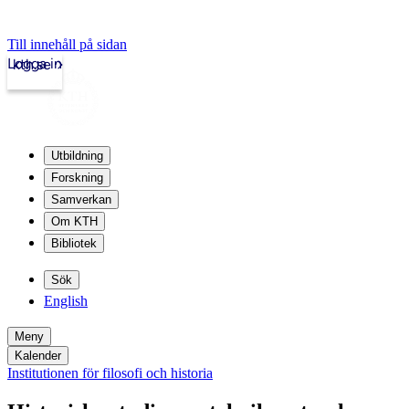
Till innehåll på sidan
Logga in
kth.se
Utbildning
Forskning
Samverkan
Om KTH
Bibliotek
Sök
English
Meny
Kalender
Institutionen för filosofi och historia