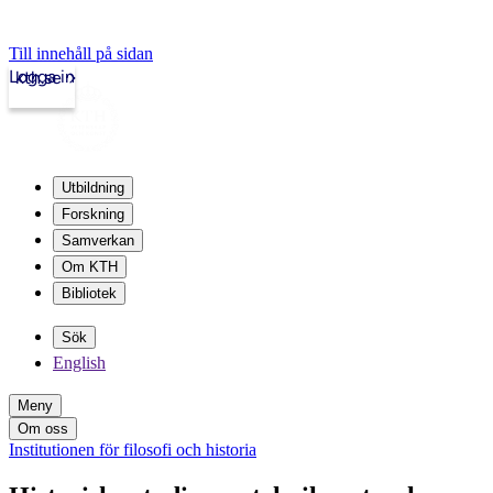
Till innehåll på sidan
Logga in
kth.se
Utbildning
Forskning
Samverkan
Om KTH
Bibliotek
Sök
English
Meny
Om oss
Institutionen för filosofi och historia