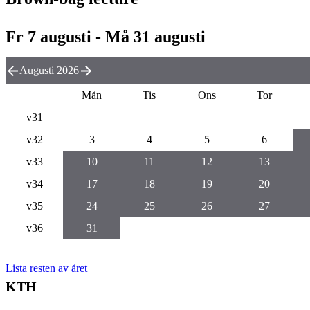
Fr 7 augusti - Må 31 augusti
Augusti 2026
Mån
Tis
Ons
Tor
v31
v32
3
4
5
6
v33
10
11
12
13
v34
17
18
19
20
v35
24
25
26
27
v36
31
Lista resten av året
KTH