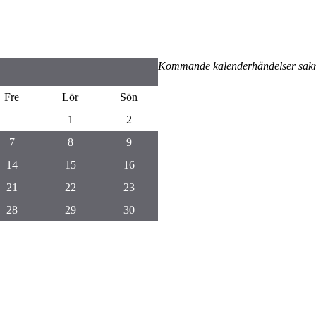
Kommande kalenderhändelser sak
Fre
Lör
Sön
1
2
7
8
9
14
15
16
21
22
23
28
29
30