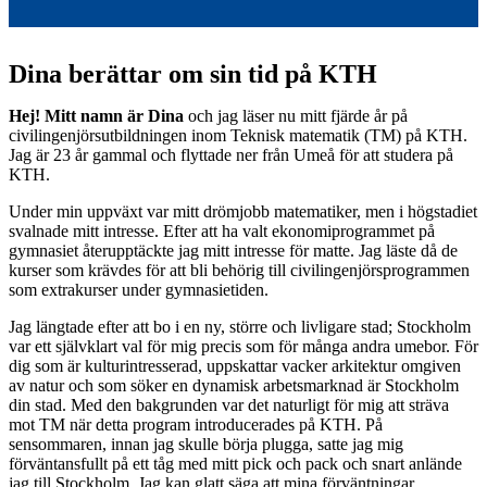
Dina berättar om sin tid på KTH
Hej! Mitt namn är Dina
och jag läser nu mitt fjärde år på
civilingenjörsutbildningen inom Teknisk matematik (TM) på KTH.
Jag är 23 år gammal och flyttade ner från Umeå för att studera på
KTH.
Under min uppväxt var mitt drömjobb matematiker, men i högstadiet
svalnade mitt intresse. Efter att ha valt ekonomiprogrammet på
gymnasiet återupptäckte jag mitt intresse för matte. Jag läste då de
kurser som krävdes för att bli behörig till civilingenjörsprogrammen
som extrakurser under gymnasietiden.
Jag längtade efter att bo i en ny, större och livligare stad; Stockholm
var ett självklart val för mig precis som för många andra umebor. För
dig som är kulturintresserad, uppskattar vacker arkitektur omgiven
av natur och som söker en dynamisk arbetsmarknad är Stockholm
din stad. Med den bakgrunden var det naturligt för mig att sträva
mot TM när detta program introducerades på KTH. På
sensommaren, innan jag skulle börja plugga, satte jag mig
förväntansfullt på ett tåg med mitt pick och pack och snart anlände
jag till Stockholm. Jag kan glatt säga att mina förväntningar