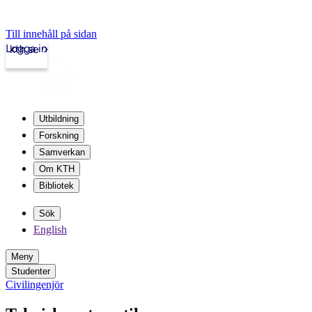
Till innehåll på sidan
Logga in
kth.se
Utbildning
Forskning
Samverkan
Om KTH
Bibliotek
Sök
English
Meny
Studenter
Civilingenjör