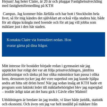
Hejsan! Jag heter Claire, är 20 år och pluggar Fastighetsutveckling
med fastighetsförmedling på KTH
Campus. Jag kommer från Järfälla och har bott i Stockholm hela
livet, så för mig kändes det självklart att också vilja studera här, både
för att slippa krångla med boende och för att jag vill jobba som
mäklare just i den här staden.
Kontakta Claire via formuläret nedan. Hon
svarar gärna på dina frågor.
Mitt intresse för bostäder började redan i gymnasiet när jag
upptäckte hur roligt det var att följa prisutvecklingen, jämföra
planlösningar och tänka på hur olika människor kan passa i olika
hem, dessutom tycker jag det vore superkul om jag kunde hjälpa
andra att hitta sitt dröm hem! När jag sedan insåg att KTH hade ett
program som faktiskt leder till mäklarbehörighet blev jag superglad
– trodde ärligt talat att det bara gick i Gävle eller Malmö!
Utbildningen är bredare än jag trodde, vi läser både juridik, statistik
och ekonomi. Och även om jag var helt inställd på mäklare från