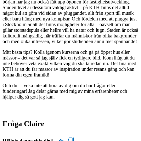
början har jag nu också fått upp ögonen för fastighetsutveckling.
Studentlivet är dessutom väldigt aktivt – på KTH finns det alltid
något kul att göra vid sidan av pluggandet, allt från sport till musik
eller bara häng med nya kompisar. Och fördelen med att plugga just
i Stockholm är att det finns möjligheter för alla – oavsett om man
gillar storstadspuls eller hellre vill ha natur och lugn. Staden är också
kulturellt mångsidig, här träffar du människor från olika bakgrunder
och med olika intressen, vilket gör studietiden ännu mer spännande!
Mitt bästa tips? Kolla igenom kurserna och gå på öppet hus eller
mässor – det var så jag själv fick en tydligare bild. Kom ihåg att du
inte behöver veta exakt vilken väg du ska ta redan nu. Det fina med
KTH är att du får massor av inspiration under resans gång och kan
forma din egen framtid!
Och du – tveka inte att höra av dig om du har frågor eller
funderingar! Jag delar gärna med mig av mina erfarenheter och
hjälper dig så gott jag kan.
Fråga Claire
Hjälpte denna sida dig?