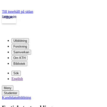
Till innehåll på sidan
Logga in
kth.se
Utbildning
Forskning
Samverkan
Om KTH
Bibliotek
Sök
English
Meny
Studenter
Kandidatutbildning