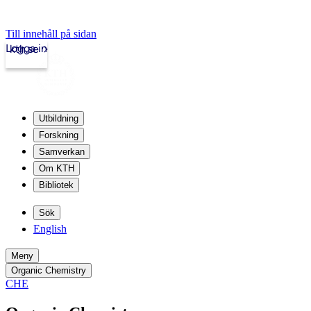
Till innehåll på sidan
Logga in
kth.se
Utbildning
Forskning
Samverkan
Om KTH
Bibliotek
Sök
English
Meny
Organic Chemistry
CHE