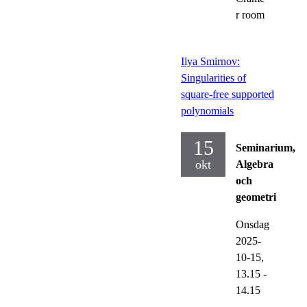
r room
Ilya Smirnov:
Singularities of
square-free supported
polynomials
15
Seminarium,
okt
Algebra
och
geometri
Onsdag
2025-
10-15,
13.15
-
14.15