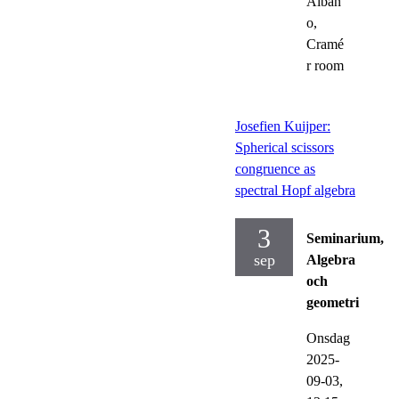
Alban
o,
Cramé
r room
Josefien Kuijper:
Spherical scissors
congruence as
spectral Hopf algebra
3
Seminarium,
sep
Algebra
och
geometri
Onsdag
2025-
09-03,