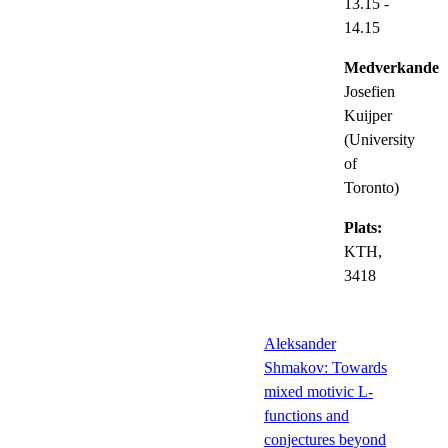
13.15
-
14.15
Medverkande:
Josefien
Kuijper
(University
of
Toronto)
Plats:
KTH,
3418
Aleksander
Shmakov: Towards
mixed motivic L-
functions and
conjectures beyond