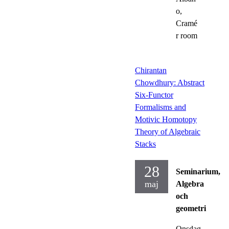
o,
Cramé
r room
Chirantan
Chowdhury: Abstract
Six-Functor
Formalisms and
Motivic Homotopy
Theory of Algebraic
Stacks
28
Seminarium,
maj
Algebra
och
geometri
Onsdag