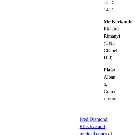
13.15
-
14.15
Medverkande:
Richárd
Rimányi
(UNC
Chapel
Hill)
Plats:
Alban
o,
Cramé
r room
Fred Diamond:
Effective and
minimal cones of