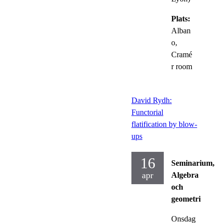
Plats:
Alban
o,
Cramé
r room
David Rydh:
Functorial
flatification by blow-
ups
16
Seminarium,
apr
Algebra
och
geometri
Onsdag