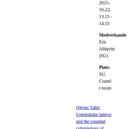
2025-
10-22,
13.15
-
14.15
Medverkande:
Eric
Ahlqvist
(SU)
Plats:
SU,
Cramé
r room
Olivier Taïbi:
Unimodular lattices
and the cuspidal
cohomology of