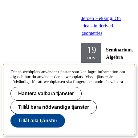
Jeroen Hekking: On
ideals in derived
geometries
19
Seminarium,
nov
Algebra
och
geometri
Denna webbplats använder tjänster som kan lagra information om
dig och hur du använder denna webbplats. Vissa tjänster är
nödvändiga för att webbplatsen ska fungera och andra är valbara.
Onsdag
2025-
Hantera valbara tjänster
11-19,
13.15
-
Tillåt bara nödvändiga tjänster
14.15
Tillåt alla tjänster
Medverkande:
Jeroen