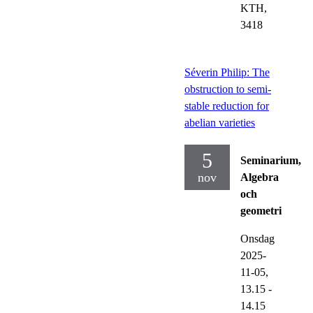
KTH,
3418
Séverin Philip: The
obstruction to semi-
stable reduction for
abelian varieties
5
Seminarium,
nov
Algebra
och
geometri
Onsdag
2025-
11-05,
13.15
-
14.15