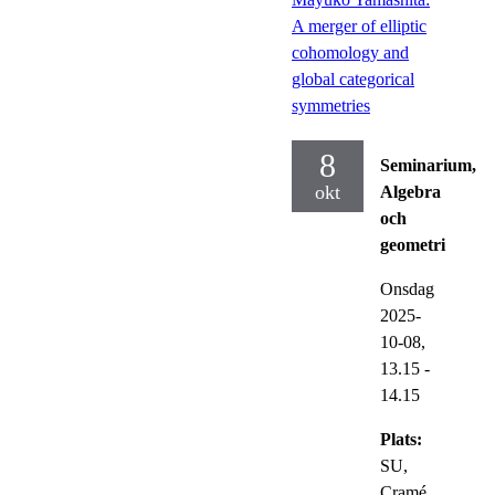
A merger of elliptic
cohomology and
global categorical
symmetries
8
Seminarium,
okt
Algebra
och
geometri
Onsdag
2025-
10-08,
13.15
-
14.15
Plats:
SU,
Cramé