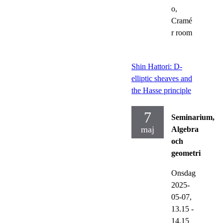
o,
Cramé
r room
Shin Hattori: D-
elliptic sheaves and
the Hasse principle
7
Seminarium,
maj
Algebra
och
geometri
Onsdag
2025-
05-07,
13.15
-
14.15