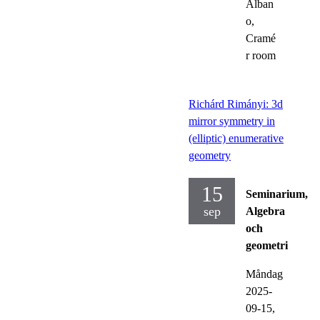
Alban
o,
Cramé
r room
Richárd Rimányi: 3d
mirror symmetry in
(elliptic) enumerative
geometry
15
Seminarium,
sep
Algebra
och
geometri
Måndag
2025-
09-15,