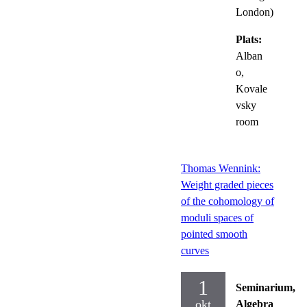
London)
Plats:
Alban
o,
Kovale
vsky
room
Thomas Wennink:
Weight graded pieces
of the cohomology of
moduli spaces of
pointed smooth
curves
1
Seminarium,
okt
Algebra