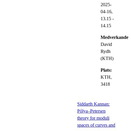
2025-
04-16,
13.15
-
14.15
Medverkande:
David
Rydh
(KTH)
Plats:
KTH,
3418
Siddarth Kannan:
Pólya–Petersen
theory for moduli
spaces of curves and