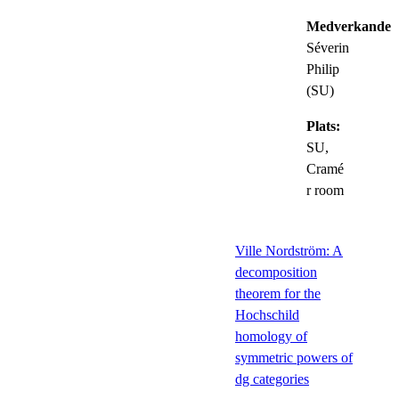
Medverkande:
Séverin
Philip
(SU)
Plats:
SU,
Cramé
r room
Ville Nordström: A
decomposition
theorem for the
Hochschild
homology of
symmetric powers of
dg categories