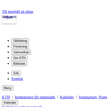
Till innehåll på sidan
Logga in
kth.se
Utbildning
Forskning
Samverkan
Om KTH
Bibliotek
Sök
English
Meny
KTH
Institutionen för matematik
Kalender
Seminarium, Nume
Kalender