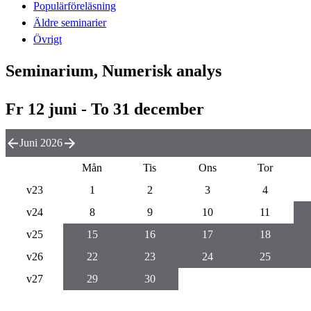
Populärföreläsning
Äldre seminarier
Övrigt
Seminarium, Numerisk analys
Fr 12 juni - To 31 december
Juni 2026
Mån
Tis
Ons
Tor
v23
1
2
3
4
v24
8
9
10
11
v25
15
16
17
18
v26
22
23
24
25
v27
29
30