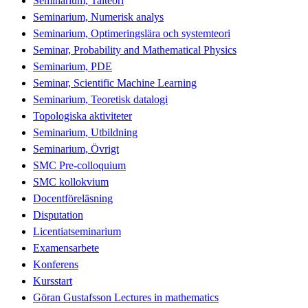
Seminarium, Talteori
Seminarium, Numerisk analys
Seminarium, Optimeringslära och systemteori
Seminar, Probability and Mathematical Physics
Seminarium, PDE
Seminar, Scientific Machine Learning
Seminarium, Teoretisk datalogi
Topologiska aktiviteter
Seminarium, Utbildning
Seminarium, Övrigt
SMC Pre-colloquium
SMC kollokvium
Docentföreläsning
Disputation
Licentiatseminarium
Examensarbete
Konferens
Kursstart
Göran Gustafsson Lectures in mathematics