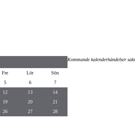
Kommande kalenderhändelser sak
Fre
Lör
Sön
5
6
7
12
13
14
19
20
21
26
27
28