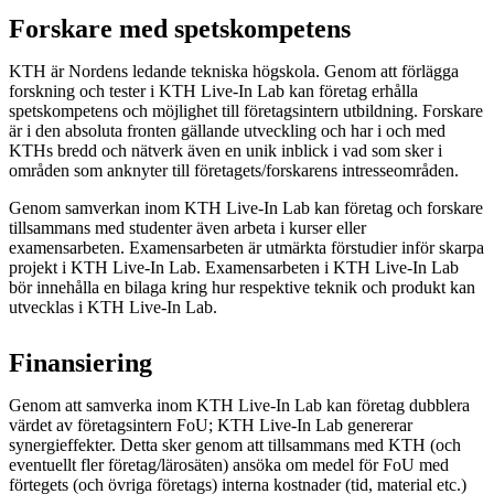
Forskare med spetskompetens
KTH är Nordens ledande tekniska högskola. Genom att förlägga
forskning och tester i KTH Live-In Lab kan företag erhålla
spetskompetens och möjlighet till företagsintern utbildning. Forskare
är i den absoluta fronten gällande utveckling och har i och med
KTHs bredd och nätverk även en unik inblick i vad som sker i
områden som anknyter till företagets/forskarens intresseområden.
Genom samverkan inom KTH Live-In Lab kan företag och forskare
tillsammans med studenter även arbeta i kurser eller
examensarbeten. Examensarbeten är utmärkta förstudier inför skarpa
projekt i KTH Live-In Lab. Examensarbeten i KTH Live-In Lab
bör innehålla en bilaga kring hur respektive teknik och produkt kan
utvecklas i KTH Live-In Lab.
Finansiering
Genom att samverka inom KTH Live-In Lab kan företag dubblera
värdet av företagsintern FoU; KTH Live-In Lab genererar
synergieffekter. Detta sker genom att tillsammans med KTH (och
eventuellt fler företag/lärosäten) ansöka om medel för FoU med
förtegets (och övriga företags) interna kostnader (tid, material etc.)