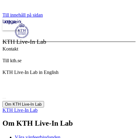
Till innehåll på sidan
Logga in
kth.se
KTH Live-In Lab
Kontakt
Till kth.se
KTH Live-In Lab in English
Om KTH Live-In Lab
KTH Live-In Lab
Om KTH Live-In Lab
Våra värdeerbjudanden