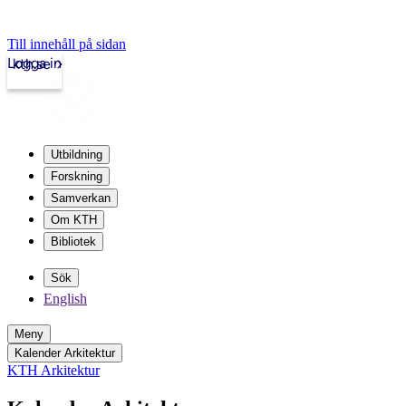
Till innehåll på sidan
Logga in
kth.se
Utbildning
Forskning
Samverkan
Om KTH
Bibliotek
Sök
English
Meny
Kalender Arkitektur
KTH Arkitektur