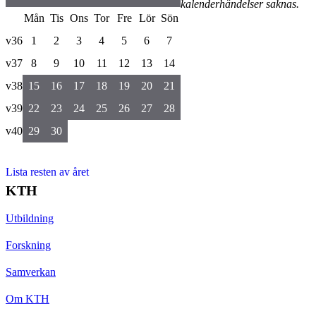
kalenderhändelser saknas.
Mån
Tis
Ons
Tor
Fre
Lör
Sön
v36
1
2
3
4
5
6
7
v37
8
9
10
11
12
13
14
v38
15
16
17
18
19
20
21
v39
22
23
24
25
26
27
28
v40
29
30
Lista resten av året
KTH
Utbildning
Forskning
Samverkan
Om KTH