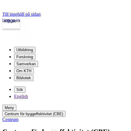
Till innehåll på sidan
Logga in
kth.se
Utbildning
Forskning
Samverkan
Om KTH
Bibliotek
Sök
English
Meny
Centrum för byggeffektivitet (CBE)
Centrum