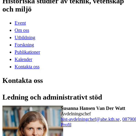
Historiska studier av teknik, vetenskap
och miljö
Event
Om oss
Utbildning
Forskning
Publikationer
Kalender
Kontakta oss
Kontakta oss
Ledning och administrativt stöd
Susanna Hansen Van Der Watt
Avdelningschef
hist-avdelningchef@abe.kth.se
,
08790
Profil