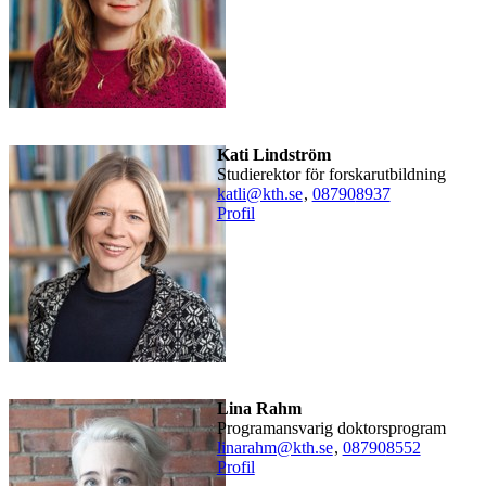
Kati Lindström
Studierektor för forskarutbildning
katli@kth.se
,
08790
8937
Profil
Lina Rahm
Programansvarig doktorsprogram
linarahm@kth.se
,
08790
8552
Profil