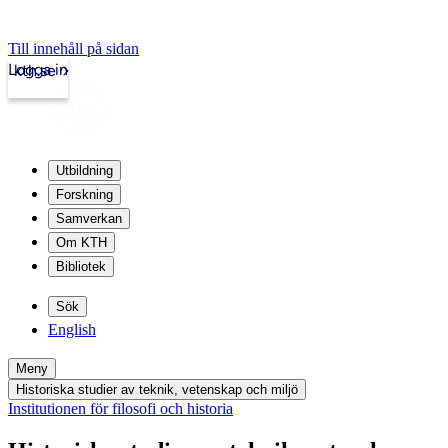
Till innehåll på sidan
Logga in
kth.se
Utbildning
Forskning
Samverkan
Om KTH
Bibliotek
Sök
English
Meny
Historiska studier av teknik, vetenskap och miljö
Institutionen för filosofi och historia