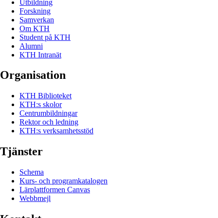
Utbildning
Forskning
Samverkan
Om KTH
Student på KTH
Alumni
KTH Intranät
Organisation
KTH Biblioteket
KTH:s skolor
Centrumbildningar
Rektor och ledning
KTH:s verksamhetsstöd
Tjänster
Schema
Kurs- och programkatalogen
Lärplattformen Canvas
Webbmejl