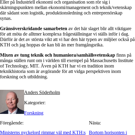
Eller på Industriell ekonomi och organisation som rör sig i
skärningspunkten mellan ekonomi/management och teknik/vetenskap
där sådant som logistik, produktionsledning och entreprenörskap
synas.
Gränsöverskridande samarbeten
av det här slaget blir allt viktigare
för att möta de alltmer komplexa frågeställningar vi ställs inför i dag.
Därför är det av största vikt att vi har den här typen av miljöer också på
KTH och jag hoppas de kan bli än mer framgångsrika.
Mixen av tung teknik och humaniora/samhällsvetenskap
finns på
många ställen runt om i världen till exempel på Massachusetts Institute
of Technology, MIT. Även på KTH har vi en tradition inom
teknikhistoria som är avgörande för att vidga perspektiven inom
forskning och utbildning.
Anders Söderholm
Kategorier:
Forskning
Föregående:
Nästa:
Ministerns nyckelord rimmar väl med KTH:s
Bortom horisonten i