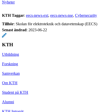
Nyheter
KTH Taggar
:
eecs-news-ext
eecs-news-nse
Cybersecurity
Tillhör
: Skolan för elektroteknik och datavetenskap (EECS)
Senast ändrad
:
2023-06-22
KTH
Utbildning
Forskning
Samverkan
Om KTH
Student på KTH
Alumni
KTH Intranät