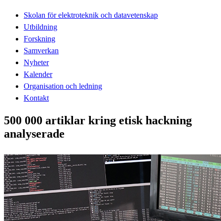
Skolan för elektroteknik och datavetenskap
Utbildning
Forskning
Samverkan
Nyheter
Kalender
Organisation och ledning
Kontakt
500 000 artiklar kring etisk hackning
analyserade