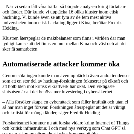
– När vi sedan fått våra träffar så började analysen kring författare
och länder. Där kunde vi upptäcka 16 olika kluster inom etisk
hackning. Vi kunde även se att fyra av de fem mest aktiva
universiteten inom etisk hackning ligger i Kina, berättar Fredrik
Heiding.
Klustren återspeglar de maktbalanser som finns i världen där man
tydligt kan se att det finns en mur mellan Kina och väst och att det
sker få samarbeten.
Automatiserade attacker kommer öka
Genom sökningen kunde man även upptäckta även andra tendenser
som att en stor del av hacking-forskningen fokuserar på elkraft och
att hotbilden mot kritisk elkraftverk har ökat. Den viktigaste
slutsatsen är att det behövs mer investering i cybersäkerhet.
– Alla försöker skapa en cyberattack som fäller kraftnät och utan el
så har man inget försvar. Forskningen återspeglar att det är viktigt
och kritiskt för många länder, säger Fredrik Heiding.
Forskarteamet kommer nu att forska vidare kring Internet of Things
och kritisk infrastruktur. I och med nya verktyg som Chat GPT så
ser man att automatiserade attacker kommer att öka.