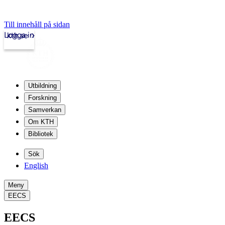
Till innehåll på sidan
Logga in
kth.se
Utbildning
Forskning
Samverkan
Om KTH
Bibliotek
Sök
English
Meny
EECS
EECS