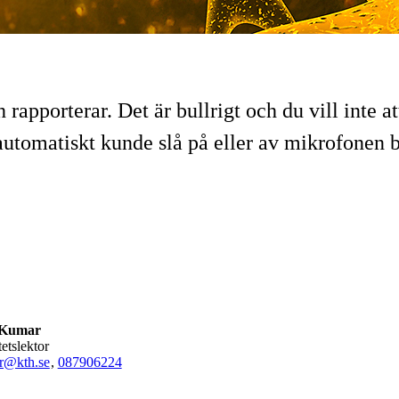
 rapporterar. Det är bullrigt och du vill inte 
 automatiskt kunde slå på eller av mikrofonen b
 Kumar
tetslektor
r@kth.se
,
08790
6224