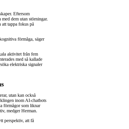
skaper. Eftersom
ta med dem utan störningar.
n att tappa fokus på
a kognitiva förmåga, säger
la aktivitet från fem
anterades med så kallade
söka elektriska signaler
ns
erar, utan kan också
ecklingen inom AI-chatbots
va förmågor som liknar
ktiv, medger Herman.
t perspektiv, att få