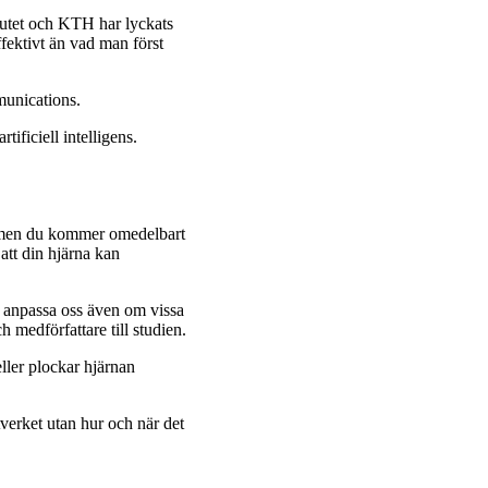
tutet och KTH har lyckats
fektivt än vad man först
munications.
ificiell intelligens.
t, men du kommer omedelbart
 att din hjärna kan
lt anpassa oss även om vissa
 medförfattare till studien.
ller plockar hjärnan
ätverket utan hur och när det