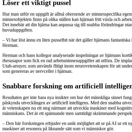
Löser ett viktigt pussel
Hur man utför en uppgift är alltså oberoende av minnesspecifika egen
minnesobjekten finns på olika ställen kan hjärnan fritt växla och arbe
Det innebär att din hjärna kan anpassa sig till snabba förändringar uta
huvuduppgiften.
– Vi har löst ännu en liten pusselbit när det gäller hjärnans fantastisk
Herman.
Herman och hans kollegor analyserade inspelningar av hjärnans kortika
rhesusapor som fick en rad arbetsminnesuppgifter att utföra. De impl
Utah-arrayer, som används flitigt inom neurovetenskapen för att under
som genereras av nervceller i hjärnan.
Snabbare forskning om artificiell intellige
Resultaten ger inte bara nya insikter om hur det mänskliga sinnet fung
påskynda utvecklingen av artificiell intelligens. Med den snabba utv
är vetenskapen nu ett steg närmare att utveckla maskiner med kogniti
människans. Det är ett spännande men samtidigt skrämmande perspe
– Den här forskningen erbjuder en unik möjlighet att se på AI ur ett nyt
maskiner att resonera på liknande sätt som vi människor gör.