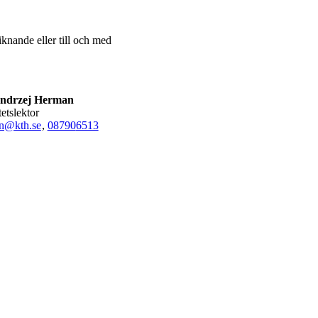
knande eller till och med
ndrzej Herman
tetslektor
n@kth.se
,
08790
6513