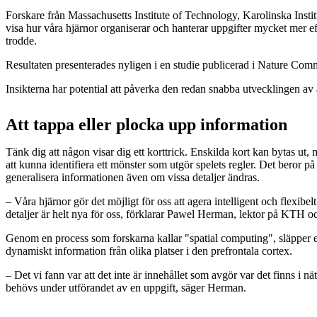
Forskare från Massachusetts Institute of Technology, Karolinska Insti
visa hur våra hjärnor organiserar och hanterar uppgifter mycket mer ef
trodde.
Resultaten presenterades nyligen i en studie publicerad i Nature Com
Insikterna har potential att påverka den redan snabba utvecklingen av art
Att tappa eller plocka upp information
Tänk dig att någon visar dig ett korttrick. Enskilda kort kan bytas u
att kunna identifiera ett mönster som utgör spelets regler. Det beror på
generalisera informationen även om vissa detaljer ändras.
– Våra hjärnor gör det möjligt för oss att agera intelligent och flexibe
detaljer är helt nya för oss, förklarar Pawel Herman, lektor på KTH och
Genom en process som forskarna kallar "spatial computing", släpper e
dynamiskt information från olika platser i den prefrontala cortex.
– Det vi fann var att det inte är innehållet som avgör var det finns i n
behövs under utförandet av en uppgift, säger Herman.