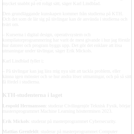
mycket snabbt på ett roligt sätt, säger Karl Lindblad.
Den grundläggande kunskapen kommer från studierna på KTH.
Och det som de lär sig på tävlingar kan de använda i studierna och
tvärt om.
– Kurserna i digital design, operativsystem och
kompilatorprogrammering har varit de mest givande i hur jag förstår
hur datorer och program byggs upp. Det gör det enklare att lösa
utmaningar under tävlingar, säger Erik Mickols.
Karl Lindblad fyller i;
– På tävlingar kan jag lära mig nya sätt att tackla problem, eller
känna igen mönster och se hur andra löser utmaningar, och på så sätt
få fördel i studierna.
KTH-studenterna i laget
Leopold Hermansson
: studerar Civilingenjör Teknisk Fysik, börjar
mastersprogrammet Machine Learning höstterminen 2023.
Erik Mickols
: studerar på masterprogrammet Cybersecurity.
Mattias Grenfeldt
: studerar på masterprogrammet Computer