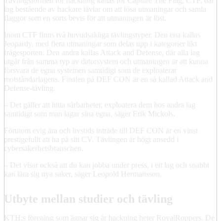
Tävlingsformen för hackning kallas för Capture The Flag, CTF, där
lag bestående av hackare tävlar om att lösa utmaningar och samla
flaggor som en sorts bevis för att utmaningen är löst.
Inom CTF finns två huvudsakliga tävlingstyper. Den ena kallas
Jeopardy, med flera utmaningar som delas upp i kategorier likt
frågesporten. Den andra kallas Attack and Defense, där alla lag
utgår från samma typ av datorsystem och utmaningen är att kunna
försvara de egna systemen samtidigt som de exploaterar
motståndarlagens. Finalen på DEF CON är en så kallad Attack and
Defense-tävling.
– Det gäller att hitta sårbarheter, exploatera dem hos andra lag
samtidigt som man lagar sina egna, säger Erik Mickols.
Förutom evig ära och livstids inträde till DEF CON är en vinst
prestigefullt att ha på sitt CV. Tävlingen är högt ansedd i
cybersäkerhetsbranschen.
– Det visar också att du kan jobba under press, i ett lag och snabbt
kan lära sig nya saker, säger Leopold Hermansson.
Utbyte mellan studier och tävling
KTH:s förening som ägnar sig år hackning heter RoyalRoppers. De