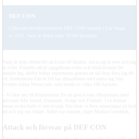
DEF CON
Cybersäkerhetskonferensen DEF CON startade i Las Vegas
år 1993. Varje år deltar cirka 30 000 personer.
Varje år höjs ribban för att kvala till finalen. Att ta sig in som nytt lag
är svårt. Framför allt är uppgifterna svåra och tidskrävande för
mindre lag, därför bildas superteams genom att slå ihop flera lag till
ett. Studenterna från KTH har tillsammans med andra lag från
Norden bildat Norsecode, som består av cirka 100 hackare.
– Vi åkte ner till Köpenhamn för att göra kvalet tillsammans med
personer från Island, Danmark, Norge och Finland. Två timmar
innan avslut hade vi inte kvalat. Sen löste vi flera utmaningar på kort
tid och tog oss vidare. Jublet var enormt, säger Mattias Grenfeldt.
Attack och försvar på DEF CON