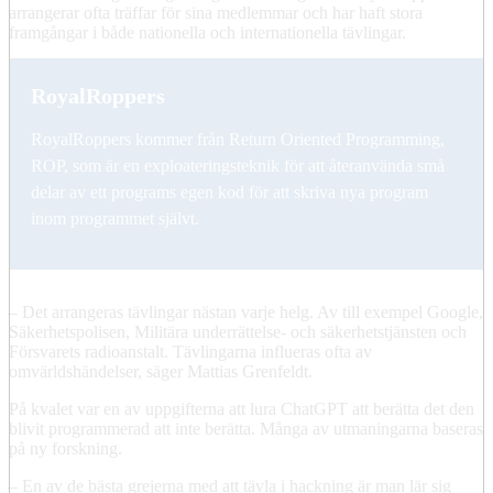
arrangerar ofta träffar för sina medlemmar och har haft stora
framgångar i både nationella och internationella tävlingar.
RoyalRoppers
RoyalRoppers kommer från Return Oriented Programming,
ROP, som är en exploateringsteknik för att återanvända små
delar av ett programs egen kod för att skriva nya program
inom programmet självt.
– Det arrangeras tävlingar nästan varje helg. Av till exempel Google,
Säkerhetspolisen, Militära underrättelse- och säkerhetstjänsten och
Försvarets radioanstalt. Tävlingarna influeras ofta av
omvärldshändelser, säger Mattias Grenfeldt.
På kvalet var en av uppgifterna att lura ChatGPT att berätta det den
blivit programmerad att inte berätta. Många av utmaningarna baseras
på ny forskning.
– En av de bästa grejerna med att tävla i hackning är man lär sig