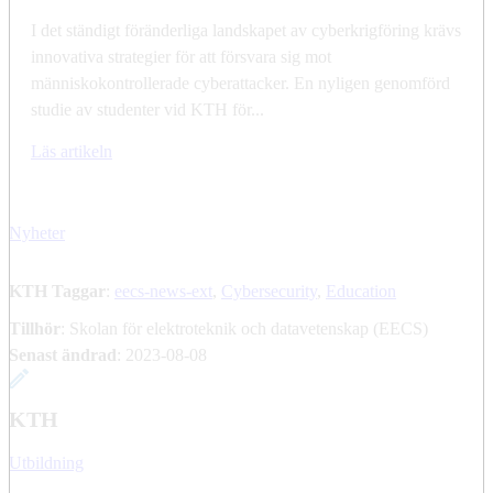
I det ständigt föränderliga landskapet av cyberkrigföring krävs
innovativa strategier för att försvara sig mot
människokontrollerade cyberattacker. En nyligen genomförd
studie av studenter vid KTH för...
Läs artikeln
Nyheter
KTH Taggar
:
eecs-news-ext
Cybersecurity
Education
Tillhör
: Skolan för elektroteknik och datavetenskap (EECS)
Senast ändrad
:
2023-08-08
KTH
Utbildning