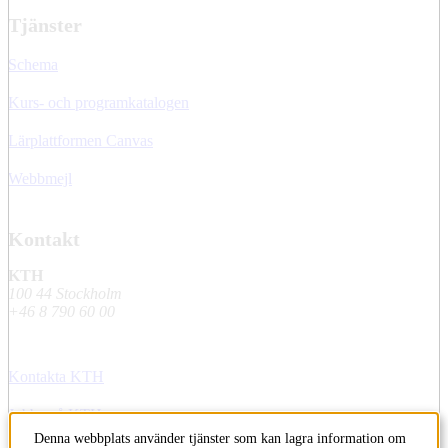
Tjänster
Schema
Kurs- och programkatalogen
Lärplattformen Canvas
Webbmejl
Kontakt
KTH
100 44 Stockholm
+46 8 790 60 00
Kontakta KTH
Jobba på KTH
Denna webbplats använder tjänster som kan lagra information om