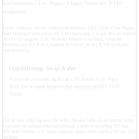
konferensen i Las Vegas. I laget finns sex KTH-
studenter.
Under världens största cyberhetskonferens, DEF CON i Las Vegas,
hålls tävlingen som kallas för VM i hackning. I år går den av stapeln
den 11–13 augusti. Erik Mickols, Mattias Grenfeldt, Leopold
Hermansson och Karl Lindblad är fyra av de sex KTH-studenter
som ska tävla.
Uppdatering: Så gick det
Norsecode placerade sig 6:a på CTF finalen i Las Vegas
2023. Det är lagets bästa resultat någonsin på DEF CON.
Hittills.
För att utse vilka lag som får delta i finalen hålls ett 48 timmar långt
kval med en mängd olika utmaningar. I årets kval deltog 535 lag
från hela världen. I de högst rankade lagen deltar mellan 50 och 200
hackare.