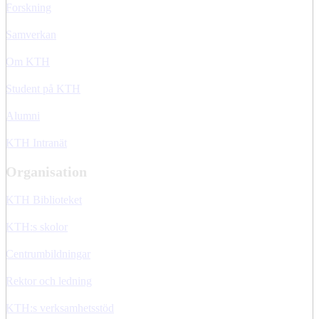
Forskning
Samverkan
Om KTH
Student på KTH
Alumni
KTH Intranät
Organisation
KTH Biblioteket
KTH:s skolor
Centrumbildningar
Rektor och ledning
KTH:s verksamhetsstöd