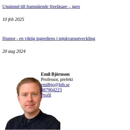
Utnämnd till framstående föreläsare – igen
10 feb 2025
Humor - en viktig ingrediens i mjukvaruutveckling
20 aug 2024
Emil Björnson
professor, prefekt
emilbjo@kth.se
08790
4223
Profil