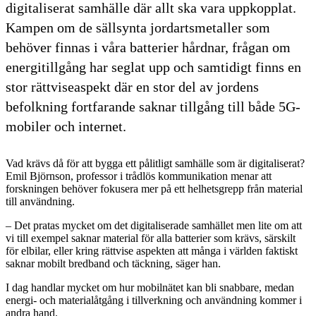
digitaliserat samhälle där allt ska vara uppkopplat.
Kampen om de sällsynta jordartsmetaller som
behöver finnas i våra batterier hårdnar, frågan om
energitillgång har seglat upp och samtidigt finns en
stor rättviseaspekt där en stor del av jordens
befolkning fortfarande saknar tillgång till både 5G-
mobiler och internet.
Vad krävs då för att bygga ett pålitligt samhälle som är digitaliserat?
Emil Björnson, professor i trådlös kommunikation menar att
forskningen behöver fokusera mer på ett helhetsgrepp från material
till användning.
– Det pratas mycket om det digitaliserade samhället men lite om att
vi till exempel saknar material för alla batterier som krävs, särskilt
för elbilar, eller kring rättvise aspekten att många i världen faktiskt
saknar mobilt bredband och täckning, säger han.
I dag handlar mycket om hur mobilnätet kan bli snabbare, medan
energi- och materialåtgång i tillverkning och användning kommer i
andra hand.