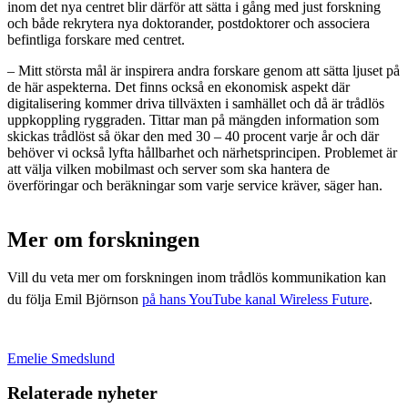
inom det nya centret blir därför att sätta i gång med just forskning
och både rekrytera nya doktorander, postdoktorer och associera
befintliga forskare med centret.
– Mitt största mål är inspirera andra forskare genom att sätta ljuset på
de här aspekterna. Det finns också en ekonomisk aspekt där
digitalisering kommer driva tillväxten i samhället och då är trådlös
uppkoppling ryggraden. Tittar man på mängden information som
skickas trådlöst så ökar den med 30 – 40 procent varje år och där
behöver vi också lyfta hållbarhet och närhetsprincipen. Problemet är
att välja vilken mobilmast och server som ska hantera de
överföringar och beräkningar som varje service kräver, säger han.
Mer om forskningen
Vill du veta mer om forskningen inom trådlös kommunikation kan
du följa Emil Björnson
på hans YouTube kanal Wireless Future
.
Emelie Smedslund
Relaterade nyheter