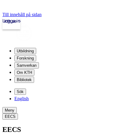
Till innehåll på sidan
Logga in
kth.se
Utbildning
Forskning
Samverkan
Om KTH
Bibliotek
Sök
English
Meny
EECS
EECS