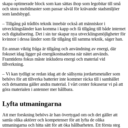
skapa optimerade block som kan sättas ihop som legobitar till små
och stora mobilmaster som passar såväl för krävande stadsmiljöer
som landsbygd.
– Tillgång på trådlös teknik innebär också att människor i
utvecklingsländer kan komma i kapp och få tillgång till både internet
och digitalisering. Det i sin tur skapar nya utvecklingsmöjligheter för
kvinnor i dessa länder som får tillgång till samma teknik, säger han.
En annan viktig fråga är tillgång och användning av energi, där
fokuset idag ligger på energikostnaderna när nätet används.
Framtidens fokus måste inkludera energi och material vid
tillverkning.
– Vi kan tydligt se redan idag att de sällsynta jordartsmetaller som
behövs för att tillverka batterier inte kommer räcka till i samhället
och detsamma gäller andra material. I vårt center fokuserar vi på att
göra materialen i antenner mer hållbara.
Lyfta utmaningarna
Att mer forskning behövs är han övertygad om och det gäller att
samla olika aktörer och kompetenser för att lyfta de olika
utmaningarna och hitta sätt för att öka hållbarheten. Ett första steg