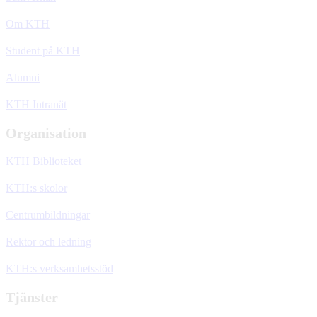
Om KTH
Student på KTH
Alumni
KTH Intranät
Organisation
KTH Biblioteket
KTH:s skolor
Centrumbildningar
Rektor och ledning
KTH:s verksamhetsstöd
Tjänster