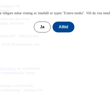
möjliggör vårt
aktion.”
r tidigare nekat visning av innehåll av typen "
Extern media
". Vill du visa inne
ledare kan den även
domar, övervaka
Ja
Alltid
niskohår”, förklarar han.
 10 till 40 nanometer, alla
nanosystem
, tar sofistikerad
t potentiellt kan främja
gängliga och prisvärda,
re befolkning”, förklarar De