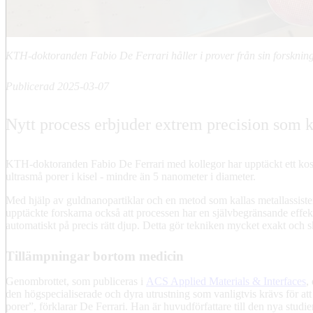
KTH-doktoranden Fabio De Ferrari håller i prover från sin forskning
Publicerad 2025-03-07
Nytt process erbjuder extrem precision som k
KTH-doktoranden Fabio De Ferrari med kollegor har upptäckt ett kostn
ultrasmå porer i kisel - mindre än 5 nanometer i diameter.
Med hjälp av guldnanopartiklar och en metod som kallas metallassist
upptäckte forskarna också att processen har en självbegränsande effe
automatiskt på precis rätt djup. Detta gör tekniken mycket exakt och s
Tillämpningar bortom medicin
Genombrottet, som publiceras i
ACS Applied Materials & Interfaces
,
den högspecialiserade och dyra utrustning som vanligtvis krävs för att
porer”, förklarar De Ferrari. Han är huvudförfattare till den nya studie