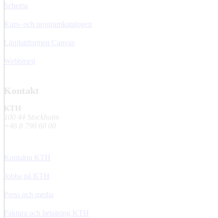
Schema
Kurs- och programkatalogen
Lärplattformen Canvas
Webbmejl
Kontakt
KTH
100 44 Stockholm
+46 8 790 60 00
Kontakta KTH
Jobba på KTH
Press och media
Faktura och betalning KTH