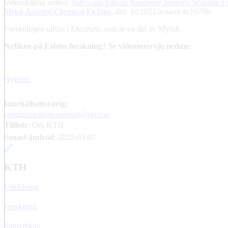
Vetenskaplig artikel:
Sub-5 nm Silicon Nanopore Sensors: Scalable Fab
Metal-Assisted Chemical Etching
, doi: 10.1021/acsami.4c19750
Forskningen utförs i Electrum, som är en del av Myfab.
Nyfiken på Fabios forskning? Se videointervju nedan:
Nyheter
Innehållsansvarig:
communication-support@eecs.se
Tillhör
: Om KTH
Senast ändrad
:
2025-03-07
KTH
Utbildning
Forskning
Samverkan