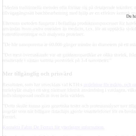
”Medan traditionella metoder ofta förlitar sig på detaljerade tekniker, 
tillvägagångssätt batchbearbetning med hjälp av en effektiv kemisk re
Du ha
Eftersom metoden fungerar i befintliga produktionsprocesser för halv
användas inom andra områden än medicin, t.ex. för att upptäcka sjuk
vattenföroreningar och analysera proteiner.
”De här nanoporerna är 60.000 gånger mindre än diametern på ett män
”Det mest överraskande var att guldnanopartiklar av olika storlek, från
resulterade i nästan samma porstorlek på 3-4 nanometer.”
Mer tillgänglig och prisvärd
Resultaten, som har utvecklats vid KTH:s
avdelning för mikro- och 
molekylär analys ett steg närmare klinisk användning i vardagen, vilke
individanpassad medicin över hela världen.
”Detta skulle kunna göra genetiska tester och proteinanalyser mer till
ungefär som när billigare datachips gjorde smarttelefoner för en breda
Ferrari.
Kontakta Fabio De Ferrari för ytterligare information.