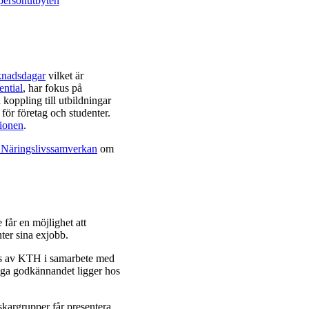
ersonutbyten
knadsdagar
vilket är
ential
, har fokus på
oppling till utbildningar
för företag och studenter.
tionen
.
 Näringslivssamverkan
om
 får en möjlighet att
ter sina exjobb.
ds av KTH i samarbete med
tiga godkännandet ligger hos
kargrupper får presentera