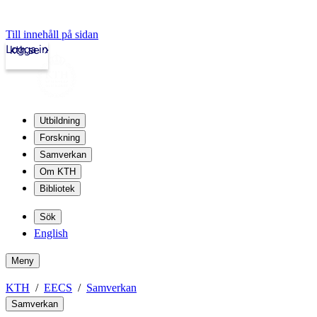
Till innehåll på sidan
Logga in
kth.se
Utbildning
Forskning
Samverkan
Om KTH
Bibliotek
Sök
English
Meny
KTH
EECS
Samverkan
Samverkan