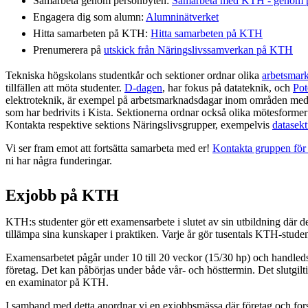
Samarbeta genom personbyten:
Samarbeta med KTH - genom p
Engagera dig som alumn:
Alumninätverket
Hitta samarbeten på KTH:
Hitta samarbeten på KTH
Prenumerera på
utskick från Näringslivssamverkan på KTH
Tekniska högskolans studentkår och sektioner ordnar olika
arbetsmar
tillfällen att möta studenter.
D-dagen
, har fokus på datateknik, och
Pot
elektroteknik, är exempel på arbetsmarknadsdagar inom områden med k
som har bedrivits i Kista. Sektionerna ordnar också olika mötesformer 
Kontakta respektive sektions Näringslivsgrupper, exempelvis
datasek
Vi ser fram emot att fortsätta samarbeta med er!
Kontakta gruppen för
ni har några funderingar.
Exjobb på KTH
KTH:s studenter gör ett examensarbete i slutet av sin utbildning där de
tillämpa sina kunskaper i praktiken. Varje år gör tusentals KTH-studen
Examensarbetet pågår under 10 till 20 veckor (15/30 hp) och handle
företag. Det kan påbörjas under både vår- och hösttermin. Det slutgil
en examinator på KTH.
I samband med detta anordnar vi en exjobbsmässa där företag och fors