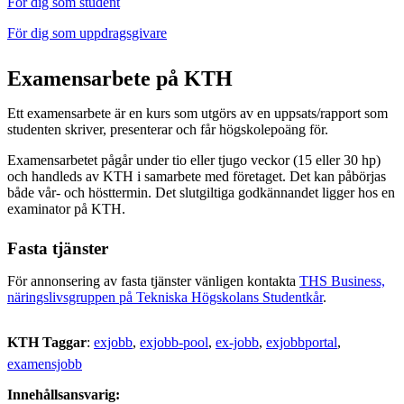
För dig som student
För dig som uppdragsgivare
Examensarbete på KTH
Ett examensarbete är en kurs som utgörs av en uppsats/rapport som
studenten skriver, presenterar och får högskolepoäng för.
Examensarbetet pågår under tio eller tjugo veckor (15 eller 30 hp)
och handleds av KTH i samarbete med företaget. Det kan påbörjas
både vår- och hösttermin. Det slutgiltiga godkännandet ligger hos en
examinator på KTH.
Fasta tjänster
För annonsering av fasta tjänster vänligen kontakta
THS Business,
näringslivsgruppen på Tekniska Högskolans Studentkår
.
KTH Taggar
:
exjobb
exjobb-pool
ex-jobb
exjobbportal
examensjobb
Innehållsansvarig: