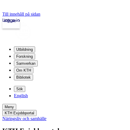
Till innehåll på sidan
Logga in
kth.se
Utbildning
Forskning
Samverkan
Om KTH
Bibliotek
Sök
English
Meny
KTH Exjobbportal
Näringsliv och samhälle