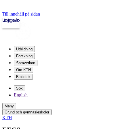
Till innehåll på sidan
Logga in
kth.se
Utbildning
Forskning
Samverkan
Om KTH
Bibliotek
Sök
English
Meny
Grund och gymnasieskolor
KTH