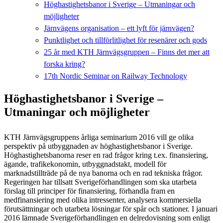
Höghastighetsbanor i Sverige – Utmaningar och
möjligheter
Järnvägens organisation – ett lyft för järnvägen?
Punktlighet och tillförlitlighet för resenärer och gods
25 år med KTH Järnvägsgruppen – Finns det mer att
forska kring?
17th Nordic Seminar on Railway Technology
Höghastighetsbanor i Sverige –
Utmaningar och möjligheter
KTH Järnvägsgruppens årliga seminarium 2016 vill ge olika
perspektiv på utbyggnaden av höghastighetsbanor i Sverige.
Höghastighetsbanorna reser en rad frågor kring t.ex. finansiering,
ägande, trafikekonomin, utbyggnadstakt, modell för
marknadstillträde på de nya banorna och en rad tekniska frågor.
Regeringen har tillsatt Sverigeförhandlingen som ska utarbeta
förslag till principer för finansiering, förhandla fram en
medfinansiering med olika intressenter, analysera kommersiella
förutsättningar och utarbeta lösningar för spår och stationer. I januari
2016 lämnade Sverigeförhandlingen en delredovisning som enligt