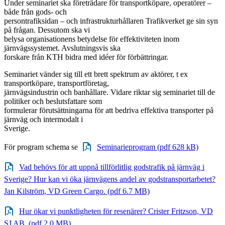
Under seminariet ska företrädare för transportköpare, operatörer –
både från gods- och
persontrafiksidan – och infrastrukturhållaren Trafikverket ge sin syn
på frågan. Dessutom ska vi
belysa organisationens betydelse för effektiviteten inom
järnvägssystemet. Avslutningsvis ska
forskare från KTH bidra med idéer för förbättringar.
Seminariet vänder sig till ett brett spektrum av aktörer, t ex
transportköpare, transportföretag,
järnvägsindustrin och banhållare. Vidare riktar sig seminariet till de
politiker och beslutsfattare som
formulerar förutsättningarna för att bedriva effektiva transporter på
järnväg och intermodalt i
Sverige.
För program schema se
Seminarieprogram (pdf 628 kB)
Vad behövs för att uppnå tillförlitlig godstrafik på järnväg i
Sverige? Hur kan vi öka järnvägens andel av godstransportarbetet?
Jan Kilström, VD Green Cargo. (pdf 6.7 MB)
Hur ökar vi punktligheten för resenärer? Crister Fritzson, VD
SJ AB (pdf 2.0 MB)