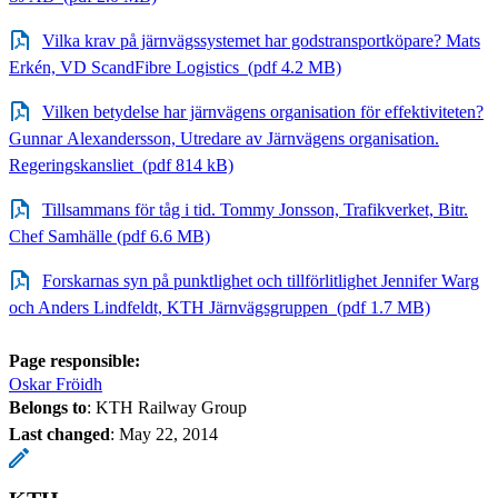
Vilka krav på järnvägssystemet har godstransportköpare? Mats
Erkén, VD ScandFibre Logistics (pdf 4.2 MB)
Vilken betydelse har järnvägens organisation för effektiviteten?
Gunnar Alexandersson, Utredare av Järnvägens organisation.
Regeringskansliet (pdf 814 kB)
Tillsammans för tåg i tid. Tommy Jonsson, Trafikverket, Bitr.
Chef Samhälle (pdf 6.6 MB)
Forskarnas syn på punktlighet och tillförlitlighet Jennifer Warg
och Anders Lindfeldt, KTH Järnvägsgruppen (pdf 1.7 MB)
Page responsible:
Oskar Fröidh
Belongs to
: KTH Railway Group
Last changed
:
May 22, 2014