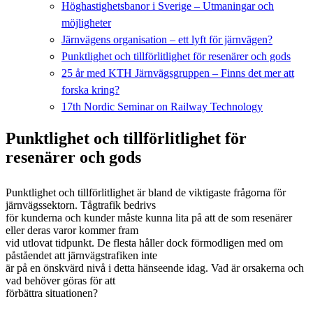
Höghastighetsbanor i Sverige – Utmaningar och
möjligheter
Järnvägens organisation – ett lyft för järnvägen?
Punktlighet och tillförlitlighet för resenärer och gods
25 år med KTH Järnvägsgruppen – Finns det mer att
forska kring?
17th Nordic Seminar on Railway Technology
Punktlighet och tillförlitlighet för
resenärer och gods
Punktlighet och tillförlitlighet är bland de viktigaste frågorna för
järnvägssektorn. Tågtrafik bedrivs
för kunderna och kunder måste kunna lita på att de som resenärer
eller deras varor kommer fram
vid utlovat tidpunkt. De flesta håller dock förmodligen med om
påståendet att järnvägstrafiken inte
är på en önskvärd nivå i detta hänseende idag. Vad är orsakerna och
vad behöver göras för att
förbättra situationen?