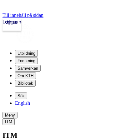
Till innehåll på sidan
Logga in
kth.se
Utbildning
Forskning
Samverkan
Om KTH
Bibliotek
Sök
English
Meny
ITM
ITM