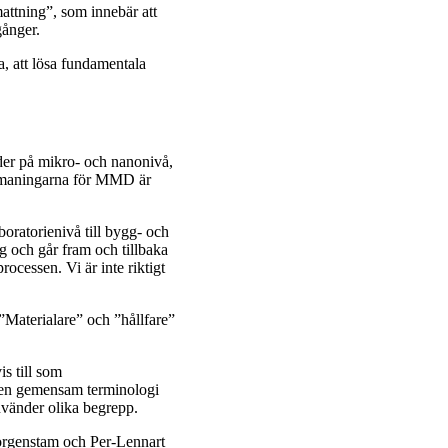
attning”, som innebär att
gånger.
a, att lösa fundamentala
er på mikro- och nanonivå,
utmaningarna för MMD är
aboratorienivå till bygg- och
ag och går fram och tillbaka
ocessen. Vi är inte riktigt
”Materialare” och ”hållfare”
is till som
m en gemensam terminologi
använder olika begrepp.
orgenstam och Per-Lennart