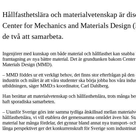
Hållfasthetslära och materialvetenskap är di
Center for Mechanics and Materials Design 
de två att samarbeta.
Ingenjörer med kunskap om både material och hållfasthet kan snabba 
framtagning av nya bättre material. Det är grundtanken bakom Cente
Materials Design (MMD).
– MMD föddes ur ett verkligt behov, det finns stor efterfrågan på de
industrin och målet är att våra studenter ska börja jobba hos våra indus
utbildningen, säger MMD:s koordinator, Carl Dahlberg.
Han berättar att materialvetenskap och hållfasthetslära, trots många be
haft sporadiska samarbeten.
– Utanför Sverige görs inte samma tydliga åtskillnad mellan material
hållfasthetslära, vi vill etablera det gemensamma området även här. Star
material har många fördelar, det gynnar bland annat nya transport- och
långa perspektivet ger det konkurrenskraft för Sverige som industrinat