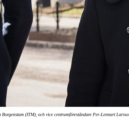
 Borgenstam (ITM), och vice centrumföreståndare Per-Lennart Larsso