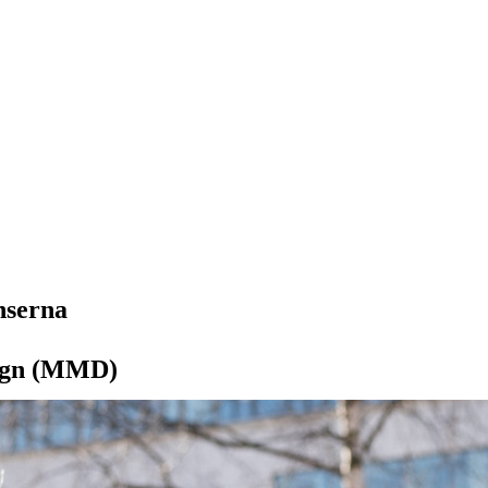
nserna
sign (MMD)