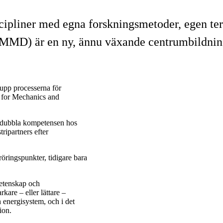
scipliner med egna forskningsmetoder, egen te
(MMD) är en ny, ännu växande centrumbildning
upp processerna för
r for Mechanics and
n dubbla kompetensen hos
tripartners efter
röringspunkter, tidigare bara
vetenskap och
kare – eller lättare –
 energisystem, och i det
ion.