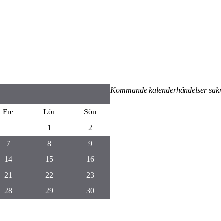
Kommande kalenderhändelser sak
Fre
Lör
Sön
1
2
7
8
9
14
15
16
21
22
23
28
29
30