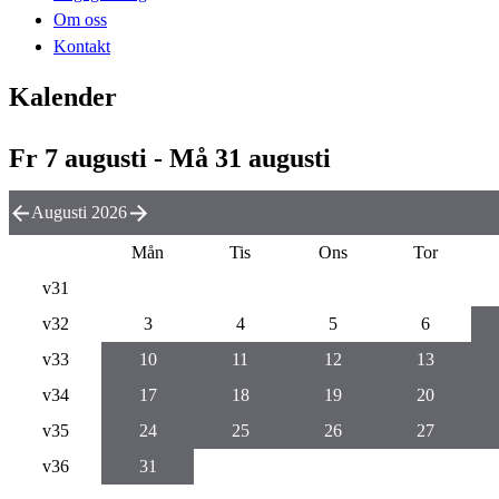
Om oss
Kontakt
Kalender
Fr 7 augusti - Må 31 augusti
Augusti 2026
Mån
Tis
Ons
Tor
v31
v32
3
4
5
6
v33
10
11
12
13
v34
17
18
19
20
v35
24
25
26
27
v36
31