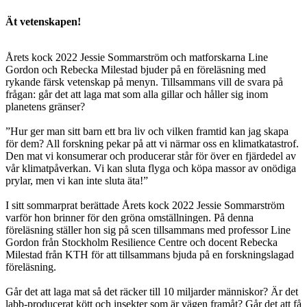
Ät vetenskapen!
Årets kock 2022 Jessie Sommarström och matforskarna Line
Gordon och Rebecka Milestad bjuder på en föreläsning med
rykande färsk vetenskap på menyn. Tillsammans vill de svara på
frågan: går det att laga mat som alla gillar och håller sig inom
planetens gränser?
”Hur ger man sitt barn ett bra liv och vilken framtid kan jag skapa
för dem? All forskning pekar på att vi närmar oss en klimatkatastrof.
Den mat vi konsumerar och producerar står för över en fjärdedel av
vår klimatpåverkan. Vi kan sluta flyga och köpa massor av onödiga
prylar, men vi kan inte sluta äta!”
I sitt sommarprat berättade Årets kock 2022 Jessie Sommarström
varför hon brinner för den gröna omställningen. På denna
föreläsning ställer hon sig på scen tillsammans med professor Line
Gordon från Stockholm Resilience Centre och docent Rebecka
Milestad från KTH för att tillsammans bjuda på en forskningslagad
föreläsning.
Går det att laga mat så det räcker till 10 miljarder människor? Är det
labb-producerat kött och insekter som är vägen framåt? Går det att få