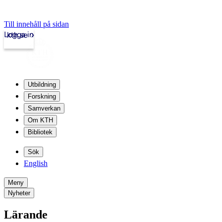
Till innehåll på sidan
Logga in
kth.se
Utbildning
Forskning
Samverkan
Om KTH
Bibliotek
Sök
English
Meny
Nyheter
Lärande