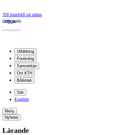
Till innehåll på sidan
Logga in
kth.se
Utbildning
Forskning
Samverkan
Om KTH
Bibliotek
Sök
English
Meny
Nyheter
Lärande