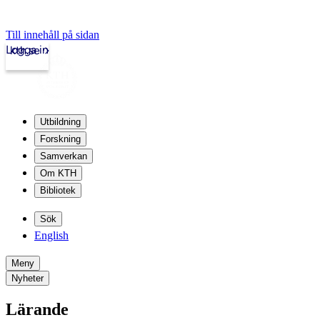
Till innehåll på sidan
Logga in
kth.se
Utbildning
Forskning
Samverkan
Om KTH
Bibliotek
Sök
English
Meny
Nyheter
Lärande